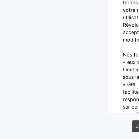
ferons
votre 
utilis
Révolu
accept
modifi
Nos fo
« eux 
Limite
sous l
« GPL 
facilit
respon
sur ce
consul
Vous a
diffam