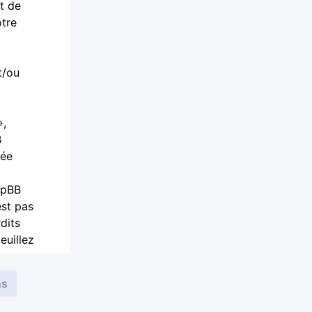
t de
otre
t/ou
»,
B
iée
phpBB
est pas
dits
euillez
aire,