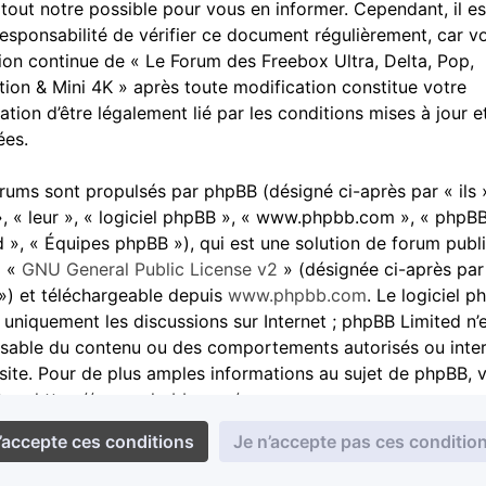
 tout notre possible pour vous en informer. Cependant, il es
responsabilité de vérifier ce document régulièrement, car v
ation continue de « Le Forum des Freebox Ultra, Delta, Pop,
tion & Mini 4K » après toute modification constitue votre
ation d’être légalement lié par les conditions mises à jour e
ées.
rums sont propulsés par phpBB (désigné ci-après par « ils 
», « leur », « logiciel phpBB », « www.phpbb.com », « phpB
d », « Équipes phpBB »), qui est une solution de forum publ
a «
GNU General Public License v2
» (désignée ci-après par
») et téléchargeable depuis
www.phpbb.com
. Le logiciel 
e uniquement les discussions sur Internet ; phpBB Limited n’
sable du contenu ou des comportements autorisés ou inter
 site. Pour de plus amples informations au sujet de phpBB, v
ter :
https://www.phpbb.com/
.
cceptez de ne pas publier de contenu abusif, obscène, vulg
atoire, haineux, menaçant, à caractère sexuel ou tout autre