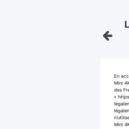
L
En acc
Mini 4
des Fr
« http
légale
légale
n’util
Mini 4