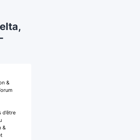
elta,
-
on &
 Forum
 d’être
u
n &
et