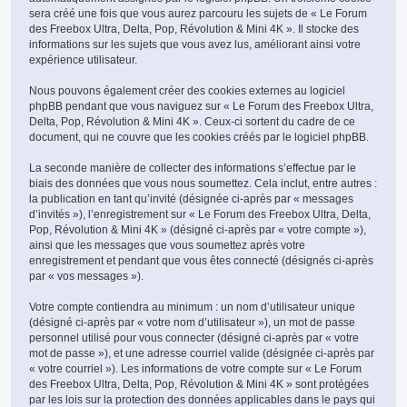
sera créé une fois que vous aurez parcouru les sujets de « Le Forum
des Freebox Ultra, Delta, Pop, Révolution & Mini 4K ». Il stocke des
informations sur les sujets que vous avez lus, améliorant ainsi votre
expérience utilisateur.
Nous pouvons également créer des cookies externes au logiciel
phpBB pendant que vous naviguez sur « Le Forum des Freebox Ultra,
Delta, Pop, Révolution & Mini 4K ». Ceux-ci sortent du cadre de ce
document, qui ne couvre que les cookies créés par le logiciel phpBB.
La seconde manière de collecter des informations s’effectue par le
biais des données que vous nous soumettez. Cela inclut, entre autres :
la publication en tant qu’invité (désignée ci-après par « messages
d’invités »), l’enregistrement sur « Le Forum des Freebox Ultra, Delta,
Pop, Révolution & Mini 4K » (désigné ci-après par « votre compte »),
ainsi que les messages que vous soumettez après votre
enregistrement et pendant que vous êtes connecté (désignés ci-après
par « vos messages »).
Votre compte contiendra au minimum : un nom d’utilisateur unique
(désigné ci-après par « votre nom d’utilisateur »), un mot de passe
personnel utilisé pour vous connecter (désigné ci-après par « votre
mot de passe »), et une adresse courriel valide (désignée ci-après par
« votre courriel »). Les informations de votre compte sur « Le Forum
des Freebox Ultra, Delta, Pop, Révolution & Mini 4K » sont protégées
par les lois sur la protection des données applicables dans le pays qui