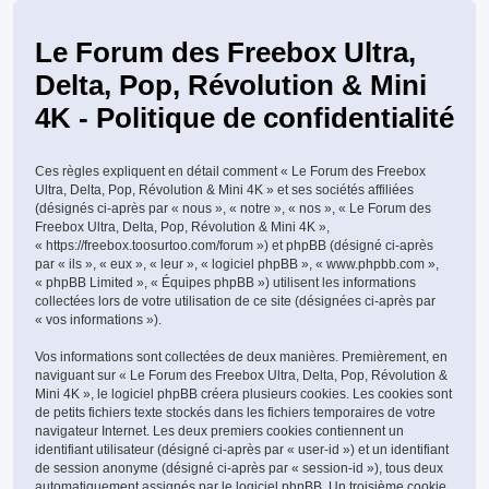
Le Forum des Freebox Ultra,
Delta, Pop, Révolution & Mini
4K - Politique de confidentialité
Ces règles expliquent en détail comment « Le Forum des Freebox
Ultra, Delta, Pop, Révolution & Mini 4K » et ses sociétés affiliées
(désignés ci-après par « nous », « notre », « nos », « Le Forum des
Freebox Ultra, Delta, Pop, Révolution & Mini 4K »,
« https://freebox.toosurtoo.com/forum ») et phpBB (désigné ci-après
par « ils », « eux », « leur », « logiciel phpBB », « www.phpbb.com »,
« phpBB Limited », « Équipes phpBB ») utilisent les informations
collectées lors de votre utilisation de ce site (désignées ci-après par
« vos informations »).
Vos informations sont collectées de deux manières. Premièrement, en
naviguant sur « Le Forum des Freebox Ultra, Delta, Pop, Révolution &
Mini 4K », le logiciel phpBB créera plusieurs cookies. Les cookies sont
de petits fichiers texte stockés dans les fichiers temporaires de votre
navigateur Internet. Les deux premiers cookies contiennent un
identifiant utilisateur (désigné ci-après par « user-id ») et un identifiant
de session anonyme (désigné ci-après par « session-id »), tous deux
automatiquement assignés par le logiciel phpBB. Un troisième cookie