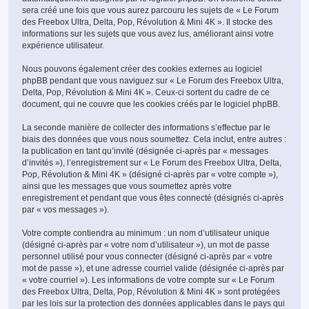
sera créé une fois que vous aurez parcouru les sujets de « Le Forum
des Freebox Ultra, Delta, Pop, Révolution & Mini 4K ». Il stocke des
informations sur les sujets que vous avez lus, améliorant ainsi votre
expérience utilisateur.
Nous pouvons également créer des cookies externes au logiciel
phpBB pendant que vous naviguez sur « Le Forum des Freebox Ultra,
Delta, Pop, Révolution & Mini 4K ». Ceux-ci sortent du cadre de ce
document, qui ne couvre que les cookies créés par le logiciel phpBB.
La seconde manière de collecter des informations s’effectue par le
biais des données que vous nous soumettez. Cela inclut, entre autres :
la publication en tant qu’invité (désignée ci-après par « messages
d’invités »), l’enregistrement sur « Le Forum des Freebox Ultra, Delta,
Pop, Révolution & Mini 4K » (désigné ci-après par « votre compte »),
ainsi que les messages que vous soumettez après votre
enregistrement et pendant que vous êtes connecté (désignés ci-après
par « vos messages »).
Votre compte contiendra au minimum : un nom d’utilisateur unique
(désigné ci-après par « votre nom d’utilisateur »), un mot de passe
personnel utilisé pour vous connecter (désigné ci-après par « votre
mot de passe »), et une adresse courriel valide (désignée ci-après par
« votre courriel »). Les informations de votre compte sur « Le Forum
des Freebox Ultra, Delta, Pop, Révolution & Mini 4K » sont protégées
par les lois sur la protection des données applicables dans le pays qui