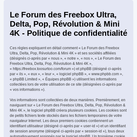
Le Forum des Freebox Ultra,
Delta, Pop, Révolution & Mini
4K - Politique de confidentialité
Ces règles expliquent en détail comment « Le Forum des Freebox
Ultra, Delta, Pop, Révolution & Mini 4K » et ses sociétés affiliées
(désignés ci-après par « nous », « notre », « nos », « Le Forum des
Freebox Ultra, Delta, Pop, Révolution & Mini 4K »,
« https://freebox.toosurtoo.com/forum ») et phpBB (désigné ci-après
par « ils », « eux », « leur », « logiciel phpBB », « www.phpbb.com »,
« phpBB Limited », « Équipes phpBB ») utilisent les informations
collectées lors de votre utilisation de ce site (désignées ci-après par
« vos informations »).
Vos informations sont collectées de deux manières. Premièrement, en
naviguant sur « Le Forum des Freebox Ultra, Delta, Pop, Révolution &
Mini 4K », le logiciel phpBB créera plusieurs cookies. Les cookies sont
de petits fichiers texte stockés dans les fichiers temporaires de votre
navigateur Internet. Les deux premiers cookies contiennent un
identifiant utilisateur (désigné ci-après par « user-id ») et un identifiant
de session anonyme (désigné ci-après par « session-id »), tous deux
automatiquement assignés par le logiciel phpBB. Un troisième cookie