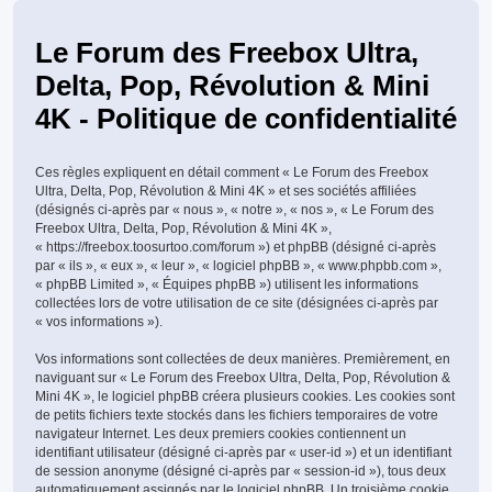
Le Forum des Freebox Ultra,
Delta, Pop, Révolution & Mini
4K - Politique de confidentialité
Ces règles expliquent en détail comment « Le Forum des Freebox
Ultra, Delta, Pop, Révolution & Mini 4K » et ses sociétés affiliées
(désignés ci-après par « nous », « notre », « nos », « Le Forum des
Freebox Ultra, Delta, Pop, Révolution & Mini 4K »,
« https://freebox.toosurtoo.com/forum ») et phpBB (désigné ci-après
par « ils », « eux », « leur », « logiciel phpBB », « www.phpbb.com »,
« phpBB Limited », « Équipes phpBB ») utilisent les informations
collectées lors de votre utilisation de ce site (désignées ci-après par
« vos informations »).
Vos informations sont collectées de deux manières. Premièrement, en
naviguant sur « Le Forum des Freebox Ultra, Delta, Pop, Révolution &
Mini 4K », le logiciel phpBB créera plusieurs cookies. Les cookies sont
de petits fichiers texte stockés dans les fichiers temporaires de votre
navigateur Internet. Les deux premiers cookies contiennent un
identifiant utilisateur (désigné ci-après par « user-id ») et un identifiant
de session anonyme (désigné ci-après par « session-id »), tous deux
automatiquement assignés par le logiciel phpBB. Un troisième cookie