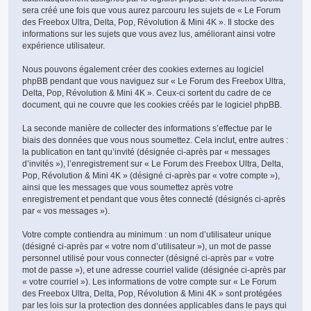
sera créé une fois que vous aurez parcouru les sujets de « Le Forum
des Freebox Ultra, Delta, Pop, Révolution & Mini 4K ». Il stocke des
informations sur les sujets que vous avez lus, améliorant ainsi votre
expérience utilisateur.
Nous pouvons également créer des cookies externes au logiciel
phpBB pendant que vous naviguez sur « Le Forum des Freebox Ultra,
Delta, Pop, Révolution & Mini 4K ». Ceux-ci sortent du cadre de ce
document, qui ne couvre que les cookies créés par le logiciel phpBB.
La seconde manière de collecter des informations s’effectue par le
biais des données que vous nous soumettez. Cela inclut, entre autres :
la publication en tant qu’invité (désignée ci-après par « messages
d’invités »), l’enregistrement sur « Le Forum des Freebox Ultra, Delta,
Pop, Révolution & Mini 4K » (désigné ci-après par « votre compte »),
ainsi que les messages que vous soumettez après votre
enregistrement et pendant que vous êtes connecté (désignés ci-après
par « vos messages »).
Votre compte contiendra au minimum : un nom d’utilisateur unique
(désigné ci-après par « votre nom d’utilisateur »), un mot de passe
personnel utilisé pour vous connecter (désigné ci-après par « votre
mot de passe »), et une adresse courriel valide (désignée ci-après par
« votre courriel »). Les informations de votre compte sur « Le Forum
des Freebox Ultra, Delta, Pop, Révolution & Mini 4K » sont protégées
par les lois sur la protection des données applicables dans le pays qui