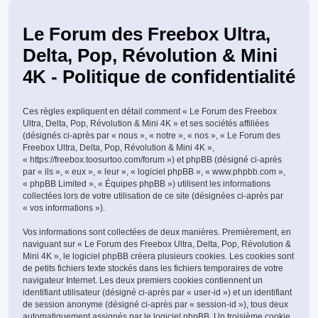
Le Forum des Freebox Ultra,
Delta, Pop, Révolution & Mini
4K - Politique de confidentialité
Ces règles expliquent en détail comment « Le Forum des Freebox
Ultra, Delta, Pop, Révolution & Mini 4K » et ses sociétés affiliées
(désignés ci-après par « nous », « notre », « nos », « Le Forum des
Freebox Ultra, Delta, Pop, Révolution & Mini 4K »,
« https://freebox.toosurtoo.com/forum ») et phpBB (désigné ci-après
par « ils », « eux », « leur », « logiciel phpBB », « www.phpbb.com »,
« phpBB Limited », « Équipes phpBB ») utilisent les informations
collectées lors de votre utilisation de ce site (désignées ci-après par
« vos informations »).
Vos informations sont collectées de deux manières. Premièrement, en
naviguant sur « Le Forum des Freebox Ultra, Delta, Pop, Révolution &
Mini 4K », le logiciel phpBB créera plusieurs cookies. Les cookies sont
de petits fichiers texte stockés dans les fichiers temporaires de votre
navigateur Internet. Les deux premiers cookies contiennent un
identifiant utilisateur (désigné ci-après par « user-id ») et un identifiant
de session anonyme (désigné ci-après par « session-id »), tous deux
automatiquement assignés par le logiciel phpBB. Un troisième cookie