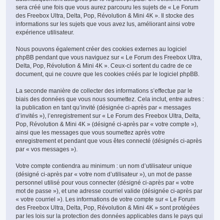
sera créé une fois que vous aurez parcouru les sujets de « Le Forum
des Freebox Ultra, Delta, Pop, Révolution & Mini 4K ». Il stocke des
informations sur les sujets que vous avez lus, améliorant ainsi votre
expérience utilisateur.
Nous pouvons également créer des cookies externes au logiciel
phpBB pendant que vous naviguez sur « Le Forum des Freebox Ultra,
Delta, Pop, Révolution & Mini 4K ». Ceux-ci sortent du cadre de ce
document, qui ne couvre que les cookies créés par le logiciel phpBB.
La seconde manière de collecter des informations s’effectue par le
biais des données que vous nous soumettez. Cela inclut, entre autres :
la publication en tant qu’invité (désignée ci-après par « messages
d’invités »), l’enregistrement sur « Le Forum des Freebox Ultra, Delta,
Pop, Révolution & Mini 4K » (désigné ci-après par « votre compte »),
ainsi que les messages que vous soumettez après votre
enregistrement et pendant que vous êtes connecté (désignés ci-après
par « vos messages »).
Votre compte contiendra au minimum : un nom d’utilisateur unique
(désigné ci-après par « votre nom d’utilisateur »), un mot de passe
personnel utilisé pour vous connecter (désigné ci-après par « votre
mot de passe »), et une adresse courriel valide (désignée ci-après par
« votre courriel »). Les informations de votre compte sur « Le Forum
des Freebox Ultra, Delta, Pop, Révolution & Mini 4K » sont protégées
par les lois sur la protection des données applicables dans le pays qui