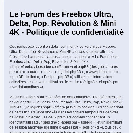
Le Forum des Freebox Ultra,
Delta, Pop, Révolution & Mini
4K - Politique de confidentialité
Ces règles expliquent en détail comment « Le Forum des Freebox
Ultra, Delta, Pop, Révolution & Mini 4K » et ses sociétés affiliées
(désignés ci-après par « nous », « notre », « nos », « Le Forum des
Freebox Ultra, Delta, Pop, Révolution & Mini 4K »,
« https://freebox.toosurtoo.com/forum ») et phpBB (désigné ci-après
par « ils », « eux », « leur », « logiciel phpBB », « www.phpbb.com »,
« phpBB Limited », « Équipes phpBB ») utilisent les informations
collectées lors de votre utilisation de ce site (désignées ci-après par
« vos informations »).
Vos informations sont collectées de deux manières. Premièrement, en
naviguant sur « Le Forum des Freebox Ultra, Delta, Pop, Révolution &
Mini 4K », le logiciel phpBB créera plusieurs cookies. Les cookies sont
de petits fichiers texte stockés dans les fichiers temporaires de votre
navigateur Internet. Les deux premiers cookies contiennent un
identifiant utilisateur (désigné ci-après par « user-id ») et un identifiant
de session anonyme (désigné ci-après par « session-id »), tous deux
automatiquement assignés par le logiciel phpBB. Un troisième cookie