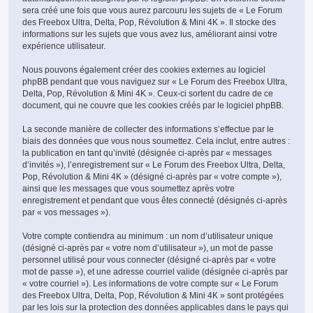
sera créé une fois que vous aurez parcouru les sujets de « Le Forum
des Freebox Ultra, Delta, Pop, Révolution & Mini 4K ». Il stocke des
informations sur les sujets que vous avez lus, améliorant ainsi votre
expérience utilisateur.
Nous pouvons également créer des cookies externes au logiciel
phpBB pendant que vous naviguez sur « Le Forum des Freebox Ultra,
Delta, Pop, Révolution & Mini 4K ». Ceux-ci sortent du cadre de ce
document, qui ne couvre que les cookies créés par le logiciel phpBB.
La seconde manière de collecter des informations s’effectue par le
biais des données que vous nous soumettez. Cela inclut, entre autres :
la publication en tant qu’invité (désignée ci-après par « messages
d’invités »), l’enregistrement sur « Le Forum des Freebox Ultra, Delta,
Pop, Révolution & Mini 4K » (désigné ci-après par « votre compte »),
ainsi que les messages que vous soumettez après votre
enregistrement et pendant que vous êtes connecté (désignés ci-après
par « vos messages »).
Votre compte contiendra au minimum : un nom d’utilisateur unique
(désigné ci-après par « votre nom d’utilisateur »), un mot de passe
personnel utilisé pour vous connecter (désigné ci-après par « votre
mot de passe »), et une adresse courriel valide (désignée ci-après par
« votre courriel »). Les informations de votre compte sur « Le Forum
des Freebox Ultra, Delta, Pop, Révolution & Mini 4K » sont protégées
par les lois sur la protection des données applicables dans le pays qui