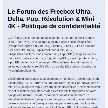
Le Forum des Freebox Ultra,
Delta, Pop, Révolution & Mini
4K - Politique de confidentialité
Ces règles expliquent en détail comment « Le Forum des Freebox
Ultra, Delta, Pop, Révolution & Mini 4K » et ses sociétés affiliées
(désignés ci-après par « nous », « notre », « nos », « Le Forum des
Freebox Ultra, Delta, Pop, Révolution & Mini 4K »,
« https://freebox.toosurtoo.com/forum ») et phpBB (désigné ci-après
par « ils », « eux », « leur », « logiciel phpBB », « www.phpbb.com »,
« phpBB Limited », « Équipes phpBB ») utilisent les informations
collectées lors de votre utilisation de ce site (désignées ci-après par
« vos informations »).
Vos informations sont collectées de deux manières. Premièrement, en
naviguant sur « Le Forum des Freebox Ultra, Delta, Pop, Révolution &
Mini 4K », le logiciel phpBB créera plusieurs cookies. Les cookies sont
de petits fichiers texte stockés dans les fichiers temporaires de votre
navigateur Internet. Les deux premiers cookies contiennent un
identifiant utilisateur (désigné ci-après par « user-id ») et un identifiant
de session anonyme (désigné ci-après par « session-id »), tous deux
automatiquement assignés par le logiciel phpBB. Un troisième cookie