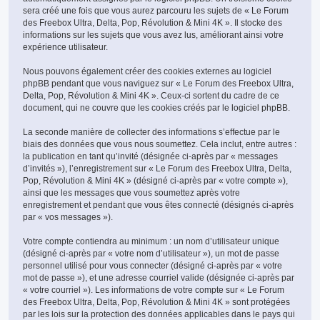
sera créé une fois que vous aurez parcouru les sujets de « Le Forum
des Freebox Ultra, Delta, Pop, Révolution & Mini 4K ». Il stocke des
informations sur les sujets que vous avez lus, améliorant ainsi votre
expérience utilisateur.
Nous pouvons également créer des cookies externes au logiciel
phpBB pendant que vous naviguez sur « Le Forum des Freebox Ultra,
Delta, Pop, Révolution & Mini 4K ». Ceux-ci sortent du cadre de ce
document, qui ne couvre que les cookies créés par le logiciel phpBB.
La seconde manière de collecter des informations s’effectue par le
biais des données que vous nous soumettez. Cela inclut, entre autres :
la publication en tant qu’invité (désignée ci-après par « messages
d’invités »), l’enregistrement sur « Le Forum des Freebox Ultra, Delta,
Pop, Révolution & Mini 4K » (désigné ci-après par « votre compte »),
ainsi que les messages que vous soumettez après votre
enregistrement et pendant que vous êtes connecté (désignés ci-après
par « vos messages »).
Votre compte contiendra au minimum : un nom d’utilisateur unique
(désigné ci-après par « votre nom d’utilisateur »), un mot de passe
personnel utilisé pour vous connecter (désigné ci-après par « votre
mot de passe »), et une adresse courriel valide (désignée ci-après par
« votre courriel »). Les informations de votre compte sur « Le Forum
des Freebox Ultra, Delta, Pop, Révolution & Mini 4K » sont protégées
par les lois sur la protection des données applicables dans le pays qui