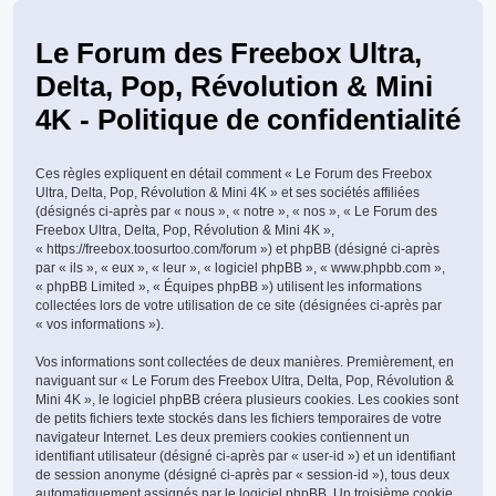
Le Forum des Freebox Ultra,
Delta, Pop, Révolution & Mini
4K - Politique de confidentialité
Ces règles expliquent en détail comment « Le Forum des Freebox
Ultra, Delta, Pop, Révolution & Mini 4K » et ses sociétés affiliées
(désignés ci-après par « nous », « notre », « nos », « Le Forum des
Freebox Ultra, Delta, Pop, Révolution & Mini 4K »,
« https://freebox.toosurtoo.com/forum ») et phpBB (désigné ci-après
par « ils », « eux », « leur », « logiciel phpBB », « www.phpbb.com »,
« phpBB Limited », « Équipes phpBB ») utilisent les informations
collectées lors de votre utilisation de ce site (désignées ci-après par
« vos informations »).
Vos informations sont collectées de deux manières. Premièrement, en
naviguant sur « Le Forum des Freebox Ultra, Delta, Pop, Révolution &
Mini 4K », le logiciel phpBB créera plusieurs cookies. Les cookies sont
de petits fichiers texte stockés dans les fichiers temporaires de votre
navigateur Internet. Les deux premiers cookies contiennent un
identifiant utilisateur (désigné ci-après par « user-id ») et un identifiant
de session anonyme (désigné ci-après par « session-id »), tous deux
automatiquement assignés par le logiciel phpBB. Un troisième cookie