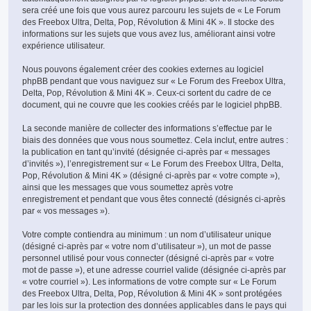
sera créé une fois que vous aurez parcouru les sujets de « Le Forum
des Freebox Ultra, Delta, Pop, Révolution & Mini 4K ». Il stocke des
informations sur les sujets que vous avez lus, améliorant ainsi votre
expérience utilisateur.
Nous pouvons également créer des cookies externes au logiciel
phpBB pendant que vous naviguez sur « Le Forum des Freebox Ultra,
Delta, Pop, Révolution & Mini 4K ». Ceux-ci sortent du cadre de ce
document, qui ne couvre que les cookies créés par le logiciel phpBB.
La seconde manière de collecter des informations s’effectue par le
biais des données que vous nous soumettez. Cela inclut, entre autres :
la publication en tant qu’invité (désignée ci-après par « messages
d’invités »), l’enregistrement sur « Le Forum des Freebox Ultra, Delta,
Pop, Révolution & Mini 4K » (désigné ci-après par « votre compte »),
ainsi que les messages que vous soumettez après votre
enregistrement et pendant que vous êtes connecté (désignés ci-après
par « vos messages »).
Votre compte contiendra au minimum : un nom d’utilisateur unique
(désigné ci-après par « votre nom d’utilisateur »), un mot de passe
personnel utilisé pour vous connecter (désigné ci-après par « votre
mot de passe »), et une adresse courriel valide (désignée ci-après par
« votre courriel »). Les informations de votre compte sur « Le Forum
des Freebox Ultra, Delta, Pop, Révolution & Mini 4K » sont protégées
par les lois sur la protection des données applicables dans le pays qui