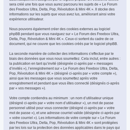
sera créé une fois que vous aurez parcouru les sujets de « Le Forum
des Freebox Ultra, Delta, Pop, Révolution & Mini 4K ». Il stocke des
informations sur les sujets que vous avez lus, améliorant ainsi votre
expérience utilisateur.
Nous pouvons également créer des cookies externes au logiciel
phpBB pendant que vous naviguez sur « Le Forum des Freebox Ultra,
Delta, Pop, Révolution & Mini 4K ». Ceux-ci sortent du cadre de ce
document, qui ne couvre que les cookies créés par le logiciel phpBB.
La seconde manière de collecter des informations s’effectue par le
biais des données que vous nous soumettez. Cela inclut, entre autres :
la publication en tant qu’invité (désignée ci-après par « messages
d’invités »), l’enregistrement sur « Le Forum des Freebox Ultra, Delta,
Pop, Révolution & Mini 4K » (désigné ci-après par « votre compte »),
ainsi que les messages que vous soumettez après votre
enregistrement et pendant que vous êtes connecté (désignés ci-après
par « vos messages »).
Votre compte contiendra au minimum : un nom d’utilisateur unique
(désigné ci-après par « votre nom d’utilisateur »), un mot de passe
personnel utilisé pour vous connecter (désigné ci-après par « votre
mot de passe »), et une adresse courriel valide (désignée ci-après par
« votre courriel »). Les informations de votre compte sur « Le Forum
des Freebox Ultra, Delta, Pop, Révolution & Mini 4K » sont protégées
par les lois sur la protection des données applicables dans le pays qui