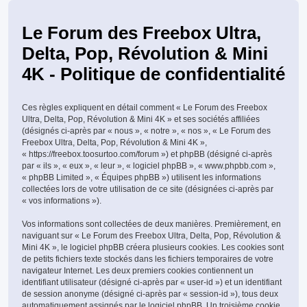
Le Forum des Freebox Ultra,
Delta, Pop, Révolution & Mini
4K - Politique de confidentialité
Ces règles expliquent en détail comment « Le Forum des Freebox
Ultra, Delta, Pop, Révolution & Mini 4K » et ses sociétés affiliées
(désignés ci-après par « nous », « notre », « nos », « Le Forum des
Freebox Ultra, Delta, Pop, Révolution & Mini 4K »,
« https://freebox.toosurtoo.com/forum ») et phpBB (désigné ci-après
par « ils », « eux », « leur », « logiciel phpBB », « www.phpbb.com »,
« phpBB Limited », « Équipes phpBB ») utilisent les informations
collectées lors de votre utilisation de ce site (désignées ci-après par
« vos informations »).
Vos informations sont collectées de deux manières. Premièrement, en
naviguant sur « Le Forum des Freebox Ultra, Delta, Pop, Révolution &
Mini 4K », le logiciel phpBB créera plusieurs cookies. Les cookies sont
de petits fichiers texte stockés dans les fichiers temporaires de votre
navigateur Internet. Les deux premiers cookies contiennent un
identifiant utilisateur (désigné ci-après par « user-id ») et un identifiant
de session anonyme (désigné ci-après par « session-id »), tous deux
automatiquement assignés par le logiciel phpBB. Un troisième cookie