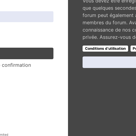
Vous devez être enregi
que quelques secondes 
forum peut également a
membres du forum. Avan
connaissance de nos con
privée. Assurez-vous de
Conditions d’utilisation
P
e confirmation
mited