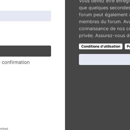
Vous devez être enregi
que quelques secondes 
forum peut également a
membres du forum. Avan
connaissance de nos con
privée. Assurez-vous de
Conditions d’utilisation
P
e confirmation
mited