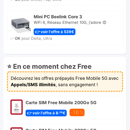
Mini PC Beelink Core 3
WiFi 6, Réseau Ethernet 10G, j'adore 😍
👉 voir l'offre à 539€
✅
OK
pour Delta, Ultra
⭐ En ce moment chez Free
Découvrez les offres prépayés Free Mobile 5G avec
Appels/SMS illimités
, sans engagement !
Carte SIM Free Mobile 200Go 5G
-16%
👉 voir l'offre à 8
€
,39