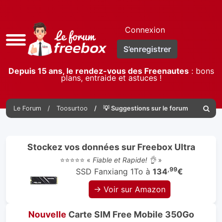
Connexion
Accès
S’enregistrer
rapide
Depuis 15 ans, le rendez-vous des Freenautes
: bons
plans, entraide et astuces !
Le Forum
Toosurtoo
💡 Suggestions sur le forum
Reche
Stockez vos données sur Freebox Ultra
⭐⭐⭐⭐⭐ «
Fiable et Rapide! 👌
»
,99
SSD Fanxiang 1To à
134
€
→ Voir sur Amazon
Nouvelle
Carte SIM Free Mobile 350Go