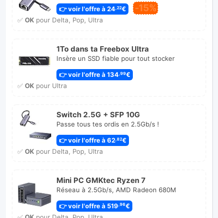
-15%
👉 voir l'offre à 24
€
,22
✅
OK
pour Delta, Pop, Ultra
1To dans ta Freebox Ultra
Insère un SSD fiable pour tout stocker
👉 voir l'offre à 134
€
,99
✅
OK
pour Ultra
Switch 2.5G + SFP 10G
Passe tous tes ordis en 2.5Gb/s !
👉 voir l'offre à 62
€
,82
✅
OK
pour Delta, Pop, Ultra
Mini PC GMKtec Ryzen 7
Réseau à 2.5Gb/s, AMD Radeon 680M
👉 voir l'offre à 519
€
,96
✅
OK
pour Delta, Pop, Ultra