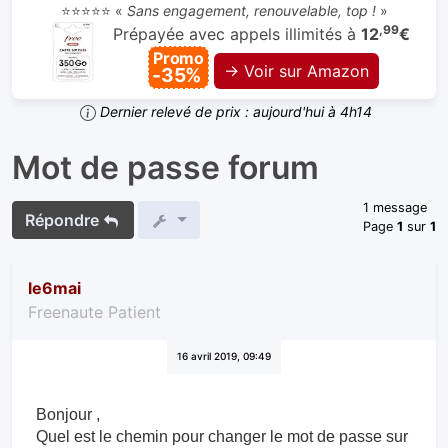
⭐⭐⭐⭐⭐ «
Sans engagement, renouvelable, top !
»
,99
Prépayée avec appels illimités à
12
€
Promo
→ Voir sur Amazon
-35%
Dernier relevé de prix : aujourd'hui à 4h14
Mot de passe forum
1 message
Répondre
Page
1
sur
1
le6mai
Freenaute Patient
16 avril 2019, 09:49
Bonjour ,
Quel est le chemin pour changer le mot de passe sur