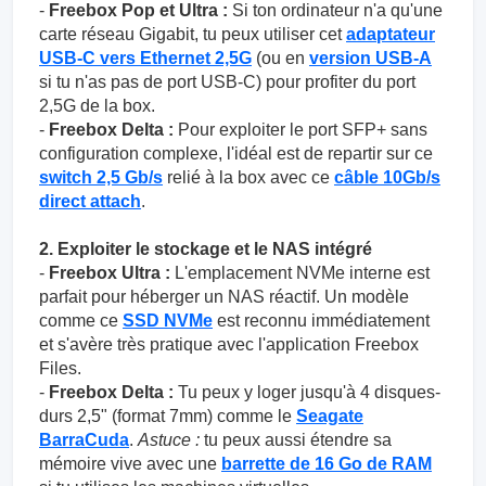
-
Freebox Pop et Ultra :
Si ton ordinateur n'a qu'une
carte réseau Gigabit, tu peux utiliser cet
adaptateur
USB-C vers Ethernet 2,5G
(ou en
version USB-A
si tu n'as pas de port USB-C) pour profiter du port
2,5G de la box.
-
Freebox Delta :
Pour exploiter le port SFP+ sans
configuration complexe, l'idéal est de repartir sur ce
switch 2,5 Gb/s
relié à la box avec ce
câble 10Gb/s
direct attach
.
2. Exploiter le stockage et le NAS intégré
-
Freebox Ultra :
L'emplacement NVMe interne est
parfait pour héberger un NAS réactif. Un modèle
comme ce
SSD NVMe
est reconnu immédiatement
et s'avère très pratique avec l'application Freebox
Files.
-
Freebox Delta :
Tu peux y loger jusqu'à 4 disques-
durs 2,5" (format 7mm) comme le
Seagate
BarraCuda
.
Astuce :
tu peux aussi étendre sa
mémoire vive avec une
barrette de 16 Go de RAM