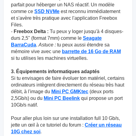
parfait pour héberger un NAS réactif. Un modèle
comme ce
SSD NVMe
est reconnu immédiatement
et s'avère très pratique avec l'application Freebox
Files.
-
Freebox Delta :
Tu peux y loger jusqu'à 4 disques-
durs 2,5" (format 7mm) comme le
Seagate
BarraCuda
.
Astuce :
tu peux aussi étendre sa
mémoire vive avec une
barrette de 16 Go de RAM
si tu utilises les machines virtuelles.
3. Équipements informatiques adaptés
Si tu envisages de faire évoluer ton matériel, certains
ordinateurs intègrent directement du réseau très haut
débit, à l'image du
Mini PC GMKtec
(deux ports
2,5Gb/s) ou du
Mini PC Beelink
qui propose un port
10Gb/s natif.
Pour aller plus loin sur une installation full 10 Gb/s,
jette un œil à ce tutoriel du forum :
Créer un réseau
10G chez soi
.