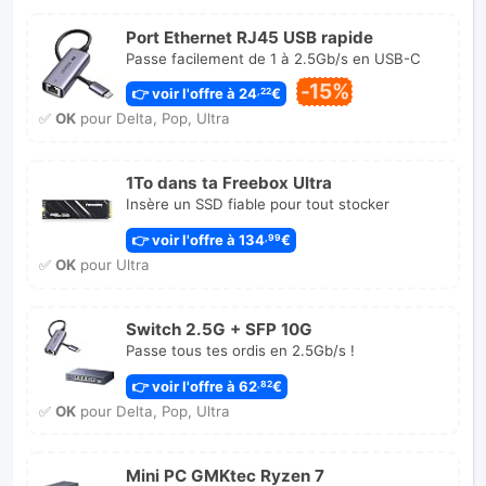
Port Ethernet RJ45 USB rapide
Passe facilement de 1 à 2.5Gb/s en USB-C
-15%
👉 voir l'offre à 24
€
,22
✅
OK
pour Delta, Pop, Ultra
1To dans ta Freebox Ultra
Insère un SSD fiable pour tout stocker
👉 voir l'offre à 134
€
,99
✅
OK
pour Ultra
Switch 2.5G + SFP 10G
Passe tous tes ordis en 2.5Gb/s !
👉 voir l'offre à 62
€
,82
✅
OK
pour Delta, Pop, Ultra
Mini PC GMKtec Ryzen 7