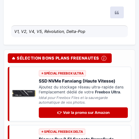
Citer
V1, V2, V4, V5, Révolution, Delta-Pop
🔥 SÉLECTION BONS PLANS FREENAUTES
⭐ SPÉCIAL FREEBOX ULTRA
SSD NVMe Fanxiang (Haute Vitesse)
Ajoutez du stockage réseau ultra-rapide dans
l'emplacement dédié de votre
Freebox Ultra
.
Idéal pour Freebox Files et la sauvegarde
automatique de vos photos.
👉 Voir la promo sur Amazon
⭐ SPÉCIAL FREEBOX DELTA