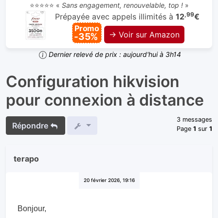
⭐⭐⭐⭐⭐ «
Sans engagement, renouvelable, top !
»
,99
Prépayée avec appels illimités à
12
€
Promo
→ Voir sur Amazon
-35%
Dernier relevé de prix : aujourd'hui à 3h14
Configuration hikvision
pour connexion à distance
3 messages
Répondre
Page
1
sur
1
terapo
20 février 2026, 19:16
Bonjour,