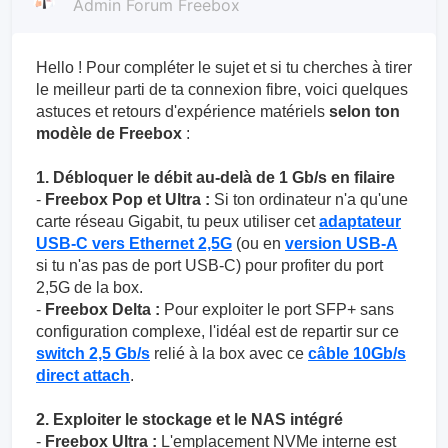
Admin Forum Freebox
Hello ! Pour compléter le sujet et si tu cherches à tirer
le meilleur parti de ta connexion fibre, voici quelques
astuces et retours d'expérience matériels
selon ton
modèle de Freebox
:
1. Débloquer le débit au-delà de 1 Gb/s en filaire
-
Freebox Pop et Ultra :
Si ton ordinateur n'a qu'une
carte réseau Gigabit, tu peux utiliser cet
adaptateur
USB-C vers Ethernet 2,5G
(ou en
version USB-A
si tu n'as pas de port USB-C) pour profiter du port
2,5G de la box.
-
Freebox Delta :
Pour exploiter le port SFP+ sans
configuration complexe, l'idéal est de repartir sur ce
switch 2,5 Gb/s
relié à la box avec ce
câble 10Gb/s
direct attach
.
2. Exploiter le stockage et le NAS intégré
-
Freebox Ultra :
L'emplacement NVMe interne est