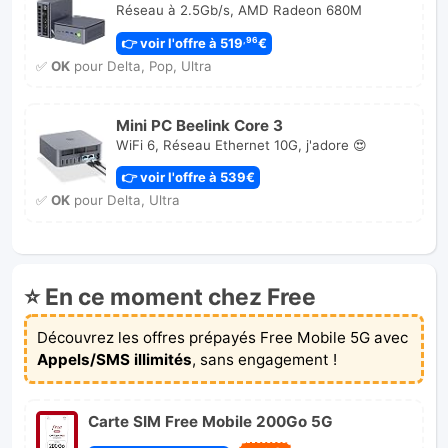
Réseau à 2.5Gb/s, AMD Radeon 680M
👉 voir l'offre à 519
€
,96
✅
OK
pour Delta, Pop, Ultra
Mini PC Beelink Core 3
WiFi 6, Réseau Ethernet 10G, j'adore 😍
👉 voir l'offre à 539€
✅
OK
pour Delta, Ultra
⭐ En ce moment chez Free
Découvrez les offres prépayés Free Mobile 5G avec
Appels/SMS illimités
, sans engagement !
Carte SIM Free Mobile 200Go 5G