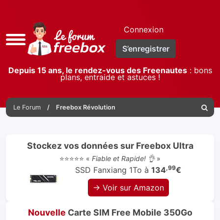
Connexion
Accès
S’enregistrer
rapide
Depuis 15 ans, le rendez-vous des Freenautes
: bons
plans, entraide et astuces !
Le Forum
Freebox Révolution
Reche
Stockez vos données sur Freebox Ultra
⭐⭐⭐⭐⭐ «
Fiable et Rapide! 👌
»
,99
SSD Fanxiang 1To à
134
€
→ Voir sur Amazon
Nouvelle
Carte SIM Free Mobile 350Go