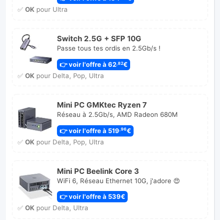
✅
OK
pour Ultra
Switch 2.5G + SFP 10G
Passe tous tes ordis en 2.5Gb/s !
👉 voir l'offre à 62
€
,82
✅
OK
pour Delta, Pop, Ultra
Mini PC GMKtec Ryzen 7
Réseau à 2.5Gb/s, AMD Radeon 680M
👉 voir l'offre à 519
€
,96
✅
OK
pour Delta, Pop, Ultra
Mini PC Beelink Core 3
WiFi 6, Réseau Ethernet 10G, j'adore 😍
👉 voir l'offre à 539€
✅
OK
pour Delta, Ultra