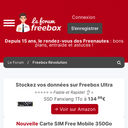
Connexion
Accès
S’enregistrer
rapide
Depuis 15 ans, le rendez-vous des Freenautes
: bons
plans, entraide et astuces !
Le Forum
Freebox Révolution
Reche
Stockez vos données sur Freebox Ultra
⭐⭐⭐⭐⭐ «
Fiable et Rapide! 👌
»
,99
SSD Fanxiang 1To à
134
€
→ Voir sur Amazon
Nouvelle
Carte SIM Free Mobile 350Go