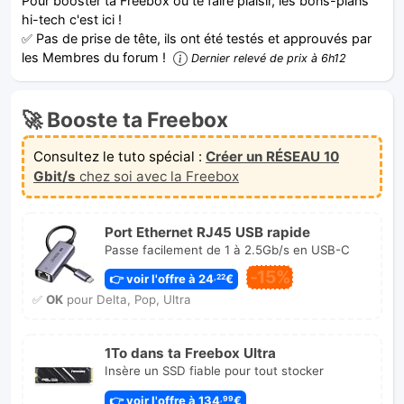
Pour booster ta Freebox ou te faire plaisir, les bons-plans
hi-tech c'est ici !
✅ Pas de prise de tête, ils ont été testés et approuvés par
les Membres du forum !
Dernier relevé de prix à 6h12
🚀 Booste ta Freebox
Consultez le tuto spécial :
Créer un RÉSEAU 10
Gbit/s
chez soi avec la Freebox
Port Ethernet RJ45 USB rapide
Passe facilement de 1 à 2.5Gb/s en USB-C
-15%
👉 voir l'offre à 24
€
,22
✅
OK
pour Delta, Pop, Ultra
1To dans ta Freebox Ultra
Insère un SSD fiable pour tout stocker
👉 voir l'offre à 134
€
,99