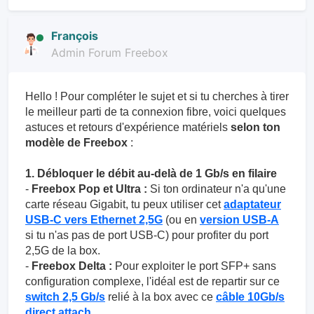
François
Admin Forum Freebox
Hello ! Pour compléter le sujet et si tu cherches à tirer
le meilleur parti de ta connexion fibre, voici quelques
astuces et retours d'expérience matériels
selon ton
modèle de Freebox
:
1. Débloquer le débit au-delà de 1 Gb/s en filaire
-
Freebox Pop et Ultra :
Si ton ordinateur n'a qu'une
carte réseau Gigabit, tu peux utiliser cet
adaptateur
USB-C vers Ethernet 2,5G
(ou en
version USB-A
si tu n'as pas de port USB-C) pour profiter du port
2,5G de la box.
-
Freebox Delta :
Pour exploiter le port SFP+ sans
configuration complexe, l'idéal est de repartir sur ce
switch 2,5 Gb/s
relié à la box avec ce
câble 10Gb/s
direct attach
.