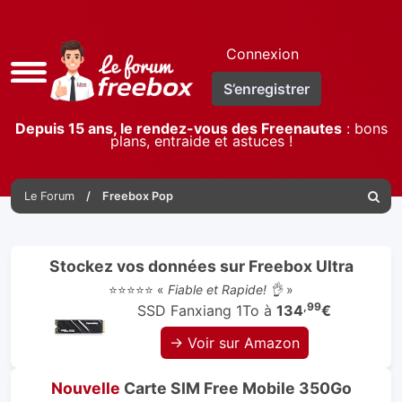
Connexion
Accès
S’enregistrer
rapide
Depuis 15 ans, le rendez-vous des Freenautes
: bons
plans, entraide et astuces !
Le Forum
Freebox Pop
Reche
Stockez vos données sur Freebox Ultra
⭐⭐⭐⭐⭐ «
Fiable et Rapide! 👌
»
,99
SSD Fanxiang 1To à
134
€
→ Voir sur Amazon
Nouvelle
Carte SIM Free Mobile 350Go