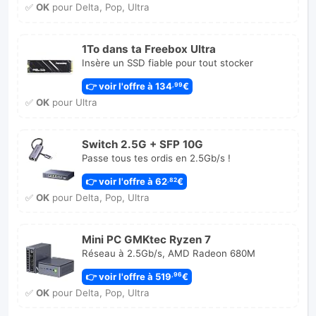
✅
OK
pour Delta, Pop, Ultra
1To dans ta Freebox Ultra
Insère un SSD fiable pour tout stocker
👉 voir l'offre à 134
€
,99
✅
OK
pour Ultra
Switch 2.5G + SFP 10G
Passe tous tes ordis en 2.5Gb/s !
👉 voir l'offre à 62
€
,82
✅
OK
pour Delta, Pop, Ultra
Mini PC GMKtec Ryzen 7
Réseau à 2.5Gb/s, AMD Radeon 680M
👉 voir l'offre à 519
€
,96
✅
OK
pour Delta, Pop, Ultra