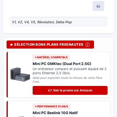
Citer
V1, V2, V4, V5, Révolution, Delta-Pop
🔥 SÉLECTION BONS PLANS FREENAUTES
⭐ MATÉRIEL COMPATIBLE
Mini PC GMKtec (Dual Port 2.5G)
Un ordinateur compact et puissant équipé de 2
ports Ethernet 2,5 Gb/s.
Idéal pour exploiter toute la vitesse de votre fibre
Free.
👉 Voir la promo sur Amazon
⭐ PERFORMANCE 10 GB/S
Mini PC Beelink 10G Natif