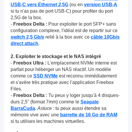
USB-C vers Ethernet 2,5G
(ou en
version USB-A
si tu n'as pas de port USB-C) pour profiter du port
2,5G de la box.
-
Freebox Delta :
Pour exploiter le port SFP+ sans
configuration complexe, l'idéal est de repartir sur ce
switch 2,5 Gb/s
relié à la box avec ce
câble 10Gb/s
direct attach
.
2. Exploiter le stockage et le NAS intégré
-
Freebox Ultra :
L'emplacement NVMe interne est
parfait pour héberger un NAS réactif. Un modèle
comme ce
SSD NVMe
est reconnu immédiatement
et s'avère très pratique avec l'application Freebox
Files.
-
Freebox Delta :
Tu peux y loger jusqu'à 4 disques-
durs 2,5" (format 7mm) comme le
Seagate
BarraCuda
.
Astuce :
tu peux aussi étendre sa
mémoire vive avec une
barrette de 16 Go de RAM
si tu utilises les machines virtuelles.