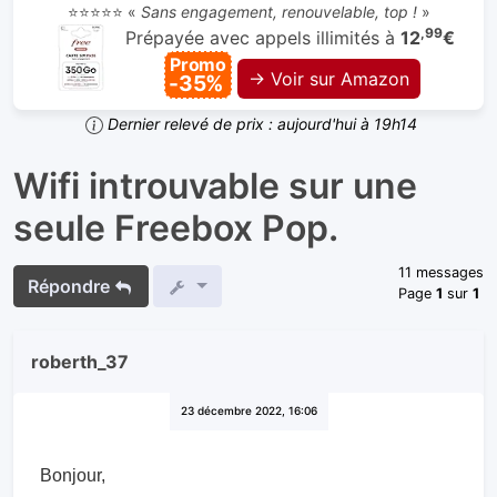
⭐⭐⭐⭐⭐ «
Sans engagement, renouvelable, top !
»
,99
Prépayée avec appels illimités à
12
€
Promo
→ Voir sur Amazon
-35%
Dernier relevé de prix : aujourd'hui à 19h14
Wifi introuvable sur une
seule Freebox Pop.
11 messages
Répondre
Page
1
sur
1
roberth_37
23 décembre 2022, 16:06
Bonjour,