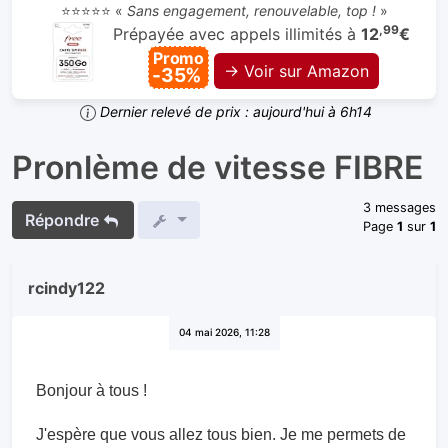
⭐⭐⭐⭐⭐ «
Sans engagement, renouvelable, top !
»
,99
Prépayée avec appels illimités à
12
€
Promo
→ Voir sur Amazon
-35%
Dernier relevé de prix : aujourd'hui à 6h14
Pronlème de vitesse FIBRE
3 messages
Répondre
Page
1
sur
1
rcindy122
04 mai 2026, 11:28
Bonjour à tous !
J'espère que vous allez tous bien. Je me permets de