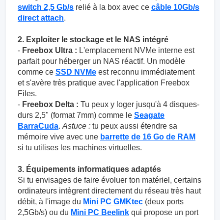
switch 2,5 Gb/s
relié à la box avec ce
câble 10Gb/s
direct attach
.
2. Exploiter le stockage et le NAS intégré
-
Freebox Ultra :
L'emplacement NVMe interne est
parfait pour héberger un NAS réactif. Un modèle
comme ce
SSD NVMe
est reconnu immédiatement
et s'avère très pratique avec l'application Freebox
Files.
-
Freebox Delta :
Tu peux y loger jusqu'à 4 disques-
durs 2,5" (format 7mm) comme le
Seagate
BarraCuda
.
Astuce :
tu peux aussi étendre sa
mémoire vive avec une
barrette de 16 Go de RAM
si tu utilises les machines virtuelles.
3. Équipements informatiques adaptés
Si tu envisages de faire évoluer ton matériel, certains
ordinateurs intègrent directement du réseau très haut
débit, à l'image du
Mini PC GMKtec
(deux ports
2,5Gb/s) ou du
Mini PC Beelink
qui propose un port