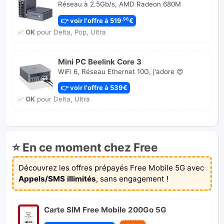
Réseau à 2.5Gb/s, AMD Radeon 680M
👉 voir l'offre à 519
€
,96
✅
OK
pour Delta, Pop, Ultra
Mini PC Beelink Core 3
WiFi 6, Réseau Ethernet 10G, j'adore 😍
👉 voir l'offre à 539€
✅
OK
pour Delta, Ultra
⭐ En ce moment chez Free
Découvrez les offres prépayés Free Mobile 5G avec
Appels/SMS illimités
, sans engagement !
Carte SIM Free Mobile 200Go 5G