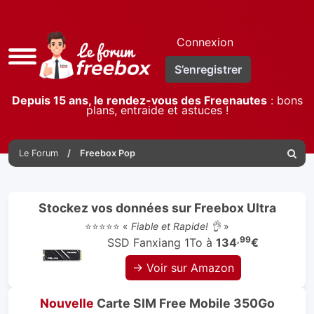
Connexion
Accès
S’enregistrer
rapide
Depuis 15 ans, le rendez-vous des Freenautes
: bons
plans, entraide et astuces !
Le Forum
Freebox Pop
Reche
Stockez vos données sur Freebox Ultra
⭐⭐⭐⭐⭐ «
Fiable et Rapide! 👌
»
,99
SSD Fanxiang 1To à
134
€
→ Voir sur Amazon
Nouvelle
Carte SIM Free Mobile 350Go