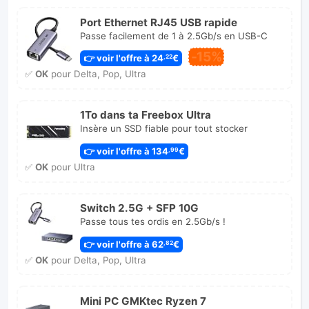
Port Ethernet RJ45 USB rapide
Passe facilement de 1 à 2.5Gb/s en USB-C
-15%
👉 voir l'offre à 24
€
,22
✅
OK
pour Delta, Pop, Ultra
1To dans ta Freebox Ultra
Insère un SSD fiable pour tout stocker
👉 voir l'offre à 134
€
,99
✅
OK
pour Ultra
Switch 2.5G + SFP 10G
Passe tous tes ordis en 2.5Gb/s !
👉 voir l'offre à 62
€
,82
✅
OK
pour Delta, Pop, Ultra
Mini PC GMKtec Ryzen 7