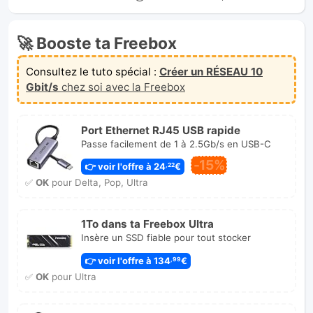
🚀 Booste ta Freebox
Consultez le tuto spécial :
Créer un RÉSEAU 10
Gbit/s
chez soi avec la Freebox
Port Ethernet RJ45 USB rapide
Passe facilement de 1 à 2.5Gb/s en USB-C
-15%
👉 voir l'offre à 24
€
,22
✅
OK
pour Delta, Pop, Ultra
1To dans ta Freebox Ultra
Insère un SSD fiable pour tout stocker
👉 voir l'offre à 134
€
,99
✅
OK
pour Ultra