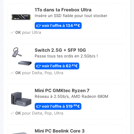
1To dans ta Freebox Ultra
Insère un SSD fiable pour tout stocker
👉 voir l'offre à 134
€
,99
✅
OK
pour Ultra
Switch 2.5G + SFP 10G
Passe tous tes ordis en 2.5Gb/s !
👉 voir l'offre à 62
€
,82
✅
OK
pour Delta, Pop, Ultra
Mini PC GMKtec Ryzen 7
Réseau à 2.5Gb/s, AMD Radeon 680M
👉 voir l'offre à 519
€
,96
✅
OK
pour Delta, Pop, Ultra
Mini PC Beelink Core 3