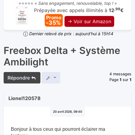
⭐⭐⭐⭐⭐ «
Sans engagement, renouvelable, top !
»
,99
Prépayée avec appels illimités à
12
€
Promo
→ Voir sur Amazon
-35%
Dernier relevé de prix : aujourd'hui à 15h14
Freebox Delta + Système
Ambilight
4 messages
Répondre
Page
1
sur
1
Lionel120578
20 avril 2026, 09:40
Bonjour à tous ceux qui pourront éclairer ma