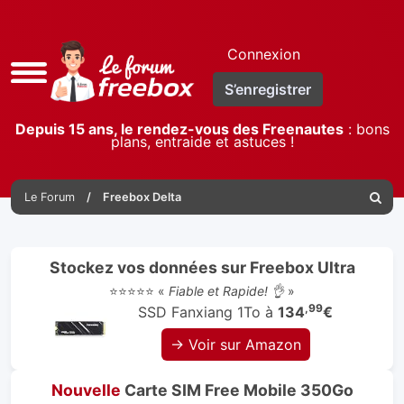
Connexion
Accès
S’enregistrer
rapide
Depuis 15 ans, le rendez-vous des Freenautes
: bons
plans, entraide et astuces !
Le Forum
Freebox Delta
Reche
Stockez vos données sur Freebox Ultra
⭐⭐⭐⭐⭐ «
Fiable et Rapide! 👌
»
,99
SSD Fanxiang 1To à
134
€
→ Voir sur Amazon
Nouvelle
Carte SIM Free Mobile 350Go