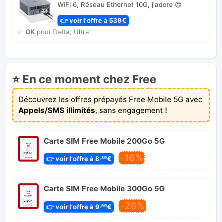
WiFi 6, Réseau Ethernet 10G, j'adore 😍
👉 voir l'offre à 539€
✅
OK
pour Delta, Ultra
⭐ En ce moment chez Free
Découvrez les offres prépayés Free Mobile 5G avec
Appels/SMS illimités
, sans engagement !
Carte SIM Free Mobile 200Go 5G
-16%
👉 voir l'offre à 8
€
,39
Carte SIM Free Mobile 300Go 5G
-26%
👉 voir l'offre à 9
€
,99