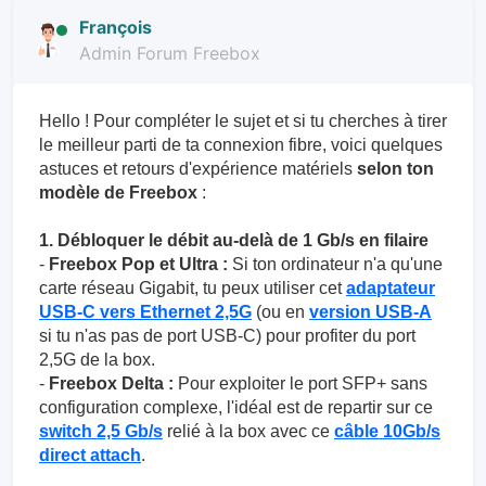
François
Admin Forum Freebox
Hello ! Pour compléter le sujet et si tu cherches à tirer
le meilleur parti de ta connexion fibre, voici quelques
astuces et retours d'expérience matériels
selon ton
modèle de Freebox
:
1. Débloquer le débit au-delà de 1 Gb/s en filaire
-
Freebox Pop et Ultra :
Si ton ordinateur n'a qu'une
carte réseau Gigabit, tu peux utiliser cet
adaptateur
USB-C vers Ethernet 2,5G
(ou en
version USB-A
si tu n'as pas de port USB-C) pour profiter du port
2,5G de la box.
-
Freebox Delta :
Pour exploiter le port SFP+ sans
configuration complexe, l'idéal est de repartir sur ce
switch 2,5 Gb/s
relié à la box avec ce
câble 10Gb/s
direct attach
.