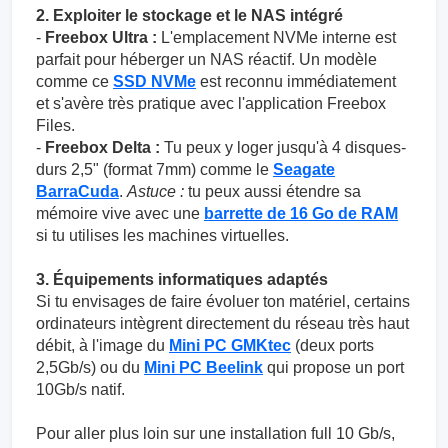
2. Exploiter le stockage et le NAS intégré
-
Freebox Ultra :
L'emplacement NVMe interne est
parfait pour héberger un NAS réactif. Un modèle
comme ce
SSD NVMe
est reconnu immédiatement
et s'avère très pratique avec l'application Freebox
Files.
-
Freebox Delta :
Tu peux y loger jusqu'à 4 disques-
durs 2,5" (format 7mm) comme le
Seagate
BarraCuda
.
Astuce :
tu peux aussi étendre sa
mémoire vive avec une
barrette de 16 Go de RAM
si tu utilises les machines virtuelles.
3. Équipements informatiques adaptés
Si tu envisages de faire évoluer ton matériel, certains
ordinateurs intègrent directement du réseau très haut
débit, à l'image du
Mini PC GMKtec
(deux ports
2,5Gb/s) ou du
Mini PC Beelink
qui propose un port
10Gb/s natif.
Pour aller plus loin sur une installation full 10 Gb/s,