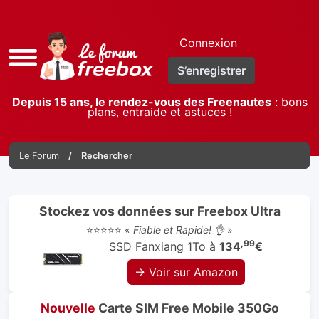
Connexion
Accès
S’enregistrer
rapide
Depuis 15 ans, le rendez-vous des Freenautes
: bons
plans, entraide et astuces !
Le Forum
Rechercher
Stockez vos données sur Freebox Ultra
⭐⭐⭐⭐⭐ «
Fiable et Rapide! 👌
»
,99
SSD Fanxiang 1To à
134
€
→ Voir sur Amazon
Nouvelle
Carte SIM Free Mobile 350Go