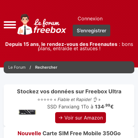
Connexion
Accès
S’enregistrer
rapide
Depuis 15 ans, le rendez-vous des Freenautes
: bons
plans, entraide et astuces !
Le Forum
Rechercher
Stockez vos données sur Freebox Ultra
⭐⭐⭐⭐⭐ «
Fiable et Rapide! 👌
»
,99
SSD Fanxiang 1To à
134
€
→ Voir sur Amazon
Nouvelle
Carte SIM Free Mobile 350Go