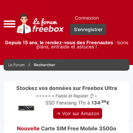
Connexion
Accès
S’enregistrer
rapide
Depuis 15 ans, le rendez-vous des Freenautes
: bons
plans, entraide et astuces !
Le Forum
Rechercher
Stockez vos données sur Freebox Ultra
⭐⭐⭐⭐⭐ «
Fiable et Rapide! 👌
»
,99
SSD Fanxiang 1To à
134
€
→ Voir sur Amazon
Nouvelle
Carte SIM Free Mobile 350Go