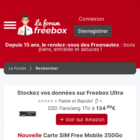
Connexion
Accès
S’enregistrer
rapide
Depuis 15 ans, le rendez-vous des Freenautes
: bons
plans, entraide et astuces !
Le Forum
Rechercher
Stockez vos données sur Freebox Ultra
⭐⭐⭐⭐⭐ «
Fiable et Rapide! 👌
»
,99
SSD Fanxiang 1To à
134
€
→ Voir sur Amazon
Nouvelle
Carte SIM Free Mobile 350Go