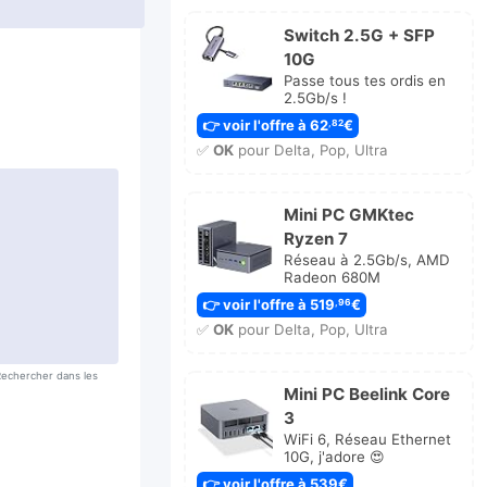
Switch 2.5G + SFP
10G
Passe tous tes ordis en
2.5Gb/s !
👉 voir l'offre à 62
€
,82
✅
OK
pour Delta, Pop, Ultra
Mini PC GMKtec
Ryzen 7
Réseau à 2.5Gb/s, AMD
Radeon 680M
👉 voir l'offre à 519
€
,96
✅
OK
pour Delta, Pop, Ultra
 Rechercher dans les
Mini PC Beelink Core
3
WiFi 6, Réseau Ethernet
10G, j'adore 😍
👉 voir l'offre à 539€