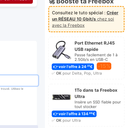
🚀 Booste ta Freebox
Consultez le tuto spécial :
Créer
un RÉSEAU 10 Gbit/s
chez soi
avec la Freebox
Port Ethernet RJ45
USB rapide
Passe facilement de 1 à
2.5Gb/s en USB-C
-15%
👉 voir l'offre à 24
€
,22
✅
OK
pour Delta, Pop, Ultra
rouvé. Utilisez le
1To dans ta Freebox
Ultra
Insère un SSD fiable pour
tout stocker
👉 voir l'offre à 134
€
,99
✅
OK
pour Ultra