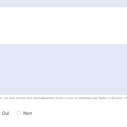
he. Les sous-forums sont automatiquement inclus si vous ne désactivez pas l’option ci-dessous «
Oui
Non