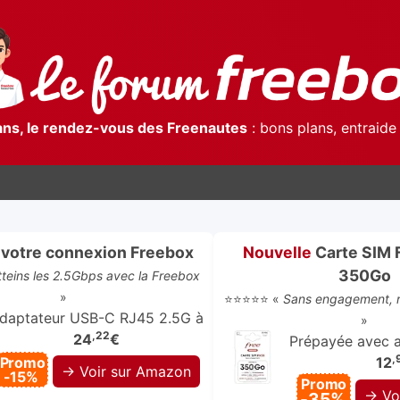
ans, le rendez-vous des Freenautes
: bons plans, entraide 
votre connexion Freebox
Nouvelle
Carte SIM 
350Go
atteins les 2.5Gbps avec la Freebox
»
⭐⭐⭐⭐⭐ «
Sans engagement, r
daptateur USB-C RJ45 2.5G à
»
,22
24
€
Prépayée avec ap
,
Promo
12
→ Voir sur Amazon
-15%
Promo
→ Vo
-35%