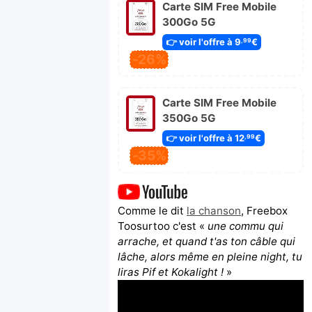
Carte SIM Free Mobile
300Go 5G
👉 voir l'offre à 9
€
,99
-26%
Carte SIM Free Mobile
350Go 5G
👉 voir l'offre à 12
€
,99
-35%
Comme le dit
la chanson
, Freebox
Toosurtoo c'est «
une commu qui
arrache, et quand t'as ton câble qui
lâche, alors même en pleine night, tu
liras Pif et Kokalight !
»