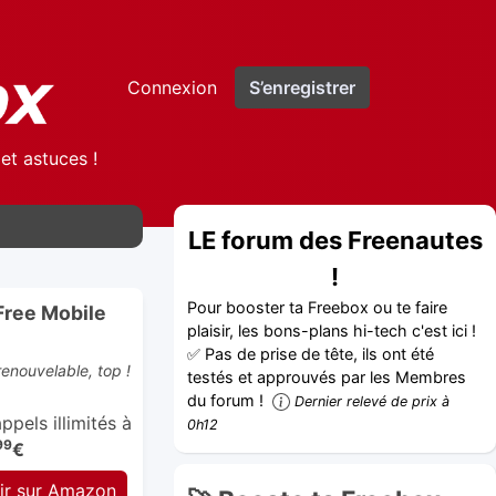
Connexion
S’enregistrer
et astuces !
LE forum des Freenautes
!
Pour booster ta Freebox ou te faire
Free Mobile
plaisir, les bons-plans hi-tech c'est ici !
✅ Pas de prise de tête, ils ont été
enouvelable, top !
testés et approuvés par les Membres
du forum !
Dernier relevé de prix à
pels illimités à
0h12
99
€
ir sur Amazon