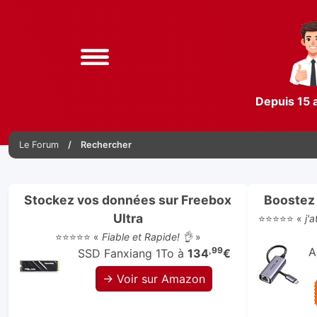
Depuis 15 
Le Forum
Rechercher
Stockez vos données sur Freebox
Boostez 
Ultra
⭐⭐⭐⭐⭐ «
j'
⭐⭐⭐⭐⭐ «
Fiable et Rapide! 👌
»
,99
A
SSD Fanxiang 1To à
134
€
→ Voir sur Amazon