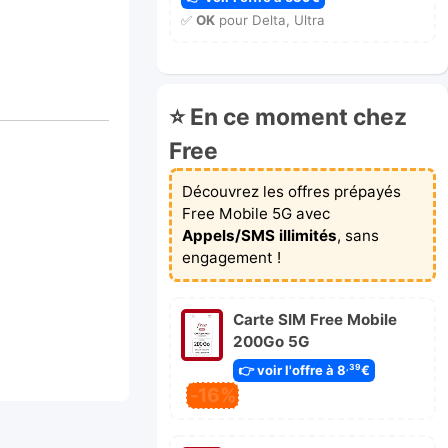
✅
OK
pour Delta, Ultra
⭐ En ce moment chez
Free
Découvrez les offres prépayés
Free Mobile 5G avec
Appels/SMS illimités
, sans
engagement !
Carte SIM Free Mobile
200Go 5G
👉 voir l'offre à 8
€
,39
-16%