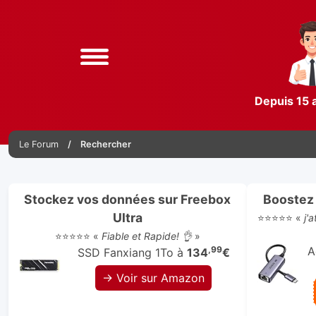
Depuis 15 
Le Forum
Rechercher
Stockez vos données sur Freebox
Boostez 
Ultra
⭐⭐⭐⭐⭐ «
j'
⭐⭐⭐⭐⭐ «
Fiable et Rapide! 👌
»
,99
A
SSD Fanxiang 1To à
134
€
→ Voir sur Amazon