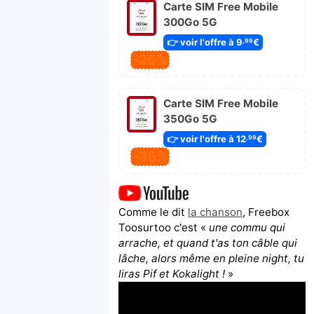
Carte SIM Free Mobile
300Go 5G
👉 voir l'offre à 9
€
,99
-26%
Carte SIM Free Mobile
350Go 5G
👉 voir l'offre à 12
€
,99
-35%
Comme le dit
la chanson
, Freebox
Toosurtoo c'est «
une commu qui
arrache, et quand t'as ton câble qui
lâche, alors même en pleine night, tu
liras Pif et Kokalight !
»