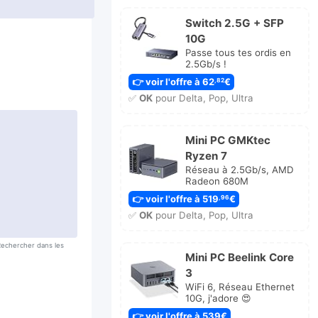
Switch 2.5G + SFP
10G
Passe tous tes ordis en
2.5Gb/s !
👉 voir l'offre à 62
€
,82
✅
OK
pour Delta, Pop, Ultra
Mini PC GMKtec
Ryzen 7
Réseau à 2.5Gb/s, AMD
Radeon 680M
👉 voir l'offre à 519
€
,96
✅
OK
pour Delta, Pop, Ultra
 Rechercher dans les
Mini PC Beelink Core
3
WiFi 6, Réseau Ethernet
10G, j'adore 😍
👉 voir l'offre à 539€