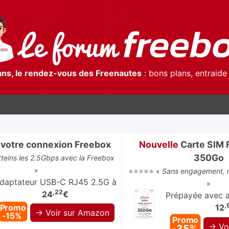
ans, le rendez-vous des Freenautes
: bons plans, entraide 
votre connexion Freebox
Nouvelle
Carte SIM 
350Go
atteins les 2.5Gbps avec la Freebox
»
⭐⭐⭐⭐⭐ «
Sans engagement, r
daptateur USB-C RJ45 2.5G à
»
,22
24
€
Prépayée avec ap
,
Promo
12
→ Voir sur Amazon
-15%
Promo
→ Vo
-35%