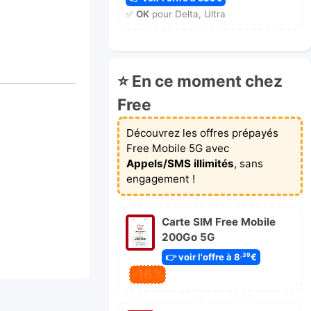
✅
OK
pour Delta, Ultra
⭐ En ce moment chez
Free
Découvrez les offres prépayés
Free Mobile 5G avec
Appels/SMS illimités
, sans
engagement !
Carte SIM Free Mobile
200Go 5G
👉 voir l'offre à 8
€
,39
-16%