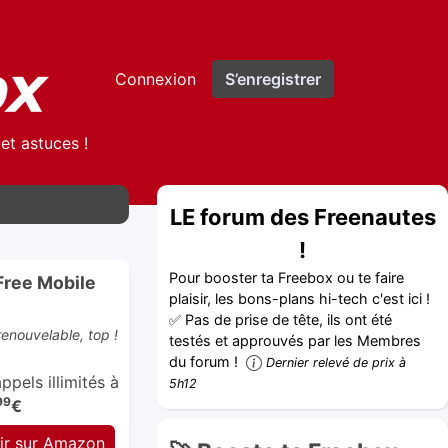
Connexion
S’enregistrer
et astuces !
LE forum des Freenautes
!
Pour booster ta Freebox ou te faire
Free Mobile
plaisir, les bons-plans hi-tech c'est ici !
✅ Pas de prise de tête, ils ont été
enouvelable, top !
testés et approuvés par les Membres
du forum !
Dernier relevé de prix à
pels illimités à
5h12
99
€
ir sur Amazon