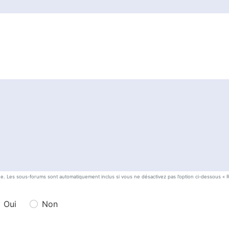
he. Les sous-forums sont automatiquement inclus si vous ne désactivez pas l’option ci-dessous «
Oui
Non