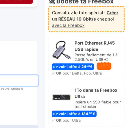
🚀 Booste ta Freebox
Consultez le tuto spécial :
Créer
un RÉSEAU 10 Gbit/s
chez soi
avec la Freebox
Port Ethernet RJ45
USB rapide
Passe facilement de 1 à
2.5Gb/s en USB-C
-15%
👉 voir l'offre à 24
€
,22
✅
OK
pour Delta, Pop, Ultra
rouvé. Utilisez le
1To dans ta Freebox
Ultra
Insère un SSD fiable pour
tout stocker
👉 voir l'offre à 134
€
,99
✅
OK
pour Ultra