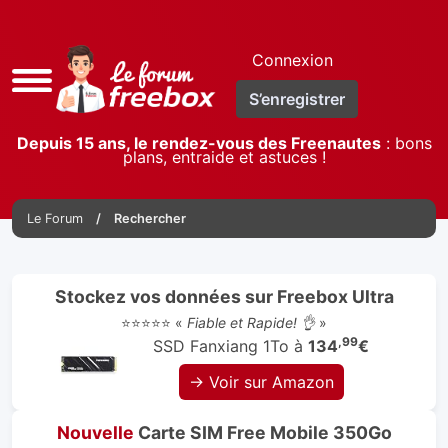
Connexion
Accès
S’enregistrer
rapide
Depuis 15 ans, le rendez-vous des Freenautes
: bons
plans, entraide et astuces !
Le Forum
Rechercher
Stockez vos données sur Freebox Ultra
⭐⭐⭐⭐⭐ «
Fiable et Rapide! 👌
»
,99
SSD Fanxiang 1To à
134
€
→ Voir sur Amazon
Nouvelle
Carte SIM Free Mobile 350Go