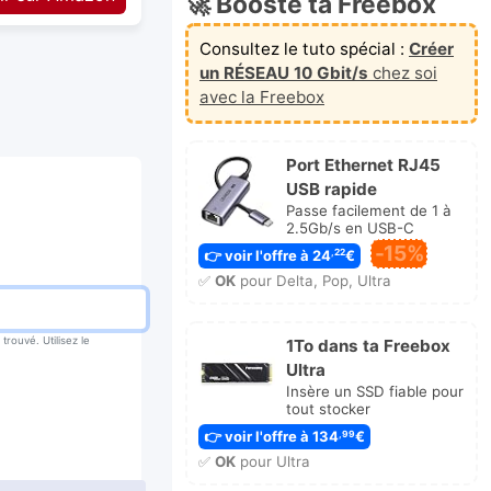
🚀 Booste ta Freebox
Consultez le tuto spécial :
Créer
un RÉSEAU 10 Gbit/s
chez soi
avec la Freebox
Port Ethernet RJ45
USB rapide
Passe facilement de 1 à
2.5Gb/s en USB-C
-15%
👉 voir l'offre à 24
€
,22
✅
OK
pour Delta, Pop, Ultra
rouvé. Utilisez le
1To dans ta Freebox
Ultra
Insère un SSD fiable pour
tout stocker
👉 voir l'offre à 134
€
,99
✅
OK
pour Ultra