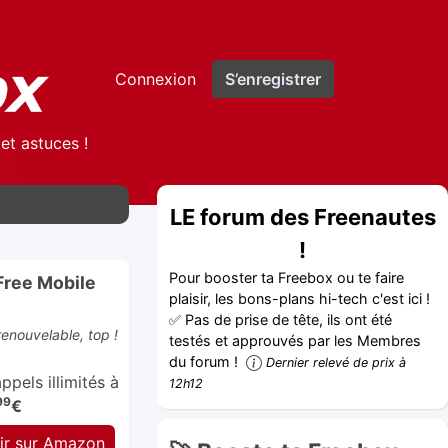
Connexion
S’enregistrer
et astuces !
LE forum des Freenautes
!
Pour booster ta Freebox ou te faire
Free Mobile
plaisir, les bons-plans hi-tech c'est ici !
✅ Pas de prise de tête, ils ont été
enouvelable, top !
testés et approuvés par les Membres
du forum !
Dernier relevé de prix à
pels illimités à
12h12
99
€
ir sur Amazon