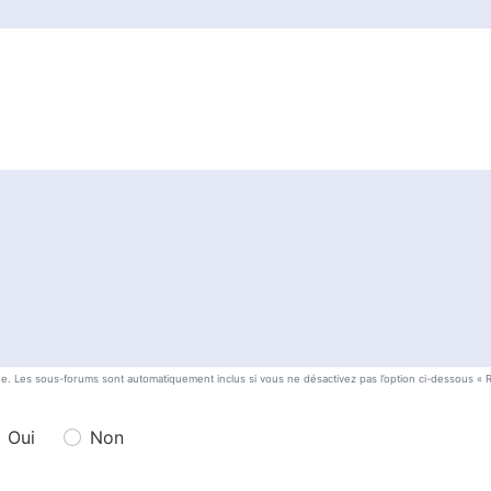
he. Les sous-forums sont automatiquement inclus si vous ne désactivez pas l’option ci-dessous «
Oui
Non