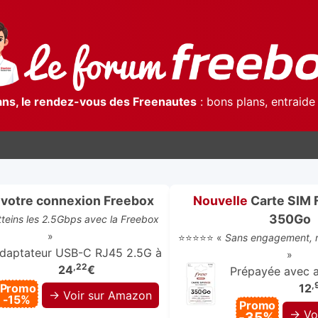
ans, le rendez-vous des Freenautes
: bons plans, entraide 
votre connexion Freebox
Nouvelle
Carte SIM 
350Go
atteins les 2.5Gbps avec la Freebox
»
⭐⭐⭐⭐⭐ «
Sans engagement, r
daptateur USB-C RJ45 2.5G à
»
,22
24
€
Prépayée avec ap
,
Promo
12
→ Voir sur Amazon
-15%
Promo
→ Vo
-35%