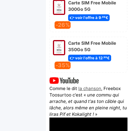
Carte SIM Free Mobile
300Go 5G
👉 voir l'offre à 9
€
,99
-26%
Carte SIM Free Mobile
350Go 5G
👉 voir l'offre à 12
€
,99
-35%
Comme le dit
la chanson
, Freebox
Toosurtoo c'est «
une commu qui
arrache, et quand t'as ton câble qui
lâche, alors même en pleine night, tu
liras Pif et Kokalight !
»