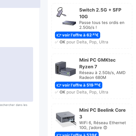
Switch 2.5G + SFP
10G
Passe tous tes ordis en
2.5Gb/s !
👉 voir l'offre à 62
€
,82
✅
OK
pour Delta, Pop, Ultra
Mini PC GMKtec
Ryzen 7
Réseau à 2.5Gb/s, AMD
Radeon 680M
👉 voir l'offre à 519
€
,96
✅
OK
pour Delta, Pop, Ultra
 Rechercher dans les
Mini PC Beelink Core
3
WiFi 6, Réseau Ethernet
10G, j'adore 😍
👉 voir l'offre à 539€