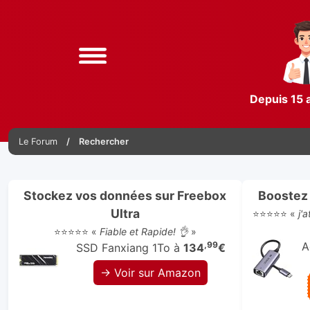
Depuis 15 
Le Forum
Rechercher
Stockez vos données sur Freebox
Boostez 
Ultra
⭐⭐⭐⭐⭐ «
j'
⭐⭐⭐⭐⭐ «
Fiable et Rapide! 👌
»
,99
A
SSD Fanxiang 1To à
134
€
→ Voir sur Amazon