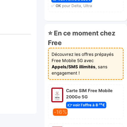
✅
OK
pour Delta, Ultra
⭐ En ce moment chez
Free
Découvrez les offres prépayés
Free Mobile 5G avec
Appels/SMS illimités
, sans
engagement !
Carte SIM Free Mobile
200Go 5G
👉 voir l'offre à 8
€
,39
-16%