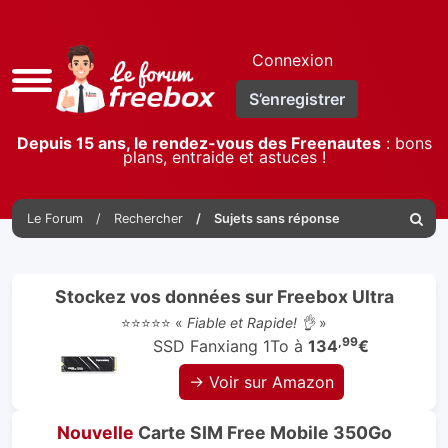
Connexion
Accès
S’enregistrer
rapide
Depuis 15 ans, le rendez-vous des Freenautes
: bons
plans, entraide et astuces !
Le Forum
Rechercher
Sujets sans réponse
Reche
Stockez vos données sur Freebox Ultra
⭐⭐⭐⭐⭐ «
Fiable et Rapide! 👌
»
,99
SSD Fanxiang 1To à
134
€
→ Voir sur Amazon
Nouvelle
Carte SIM Free Mobile 350Go