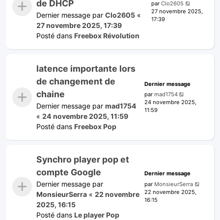
de DHCP
par
Clo2605
27 novembre 2025,
Dernier message par
Clo2605
«
17:39
27 novembre 2025, 17:39
Posté dans
Freebox Révolution
latence importante lors
de changement de
Dernier message
chaine
par
mad1754
24 novembre 2025,
Dernier message par
mad1754
11:59
«
24 novembre 2025, 11:59
Posté dans
Freebox Pop
Synchro player pop et
compte Google
Dernier message
Dernier message par
par
MonsieurSerra
22 novembre 2025,
MonsieurSerra
«
22 novembre
16:15
2025, 16:15
Posté dans
Le player Pop