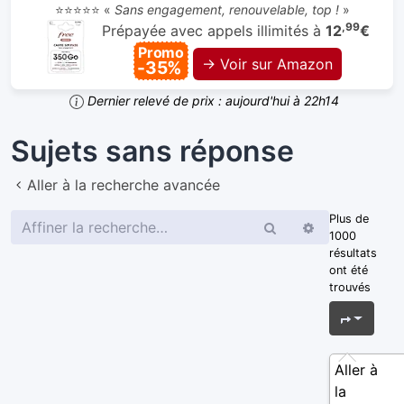
⭐⭐⭐⭐⭐ «
Sans engagement, renouvelable, top !
»
,99
Prépayée avec appels illimités à
12
€
Promo
→ Voir sur Amazon
-35%
Dernier relevé de prix : aujourd'hui à 22h14
Sujets sans réponse
Aller à la recherche avancée
Plus de
Rechercher
Recherche
1000
avancée
résultats
ont été
trouvés
Page
1
s
Aller à
la