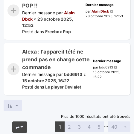
POP !!
Dernier message
par
Alain Dbck
Dernier message par
Alain
23 octobre 2025, 12:53
Dbck
«
23 octobre 2025,
12:53
Posté dans
Freebox Pop
Alexa : l'appareil télé ne
prend pas en charge cette
Dernier message
commande
par
bdd6913
15 octobre 2025,
Dernier message par
bdd6913
«
16:22
15 octobre 2025, 16:22
Posté dans
Le player Devialet
Plus de 1000 résultats ont été trouvés
…
Sui
Page
1
sur
40
1
2
3
4
5
40
»