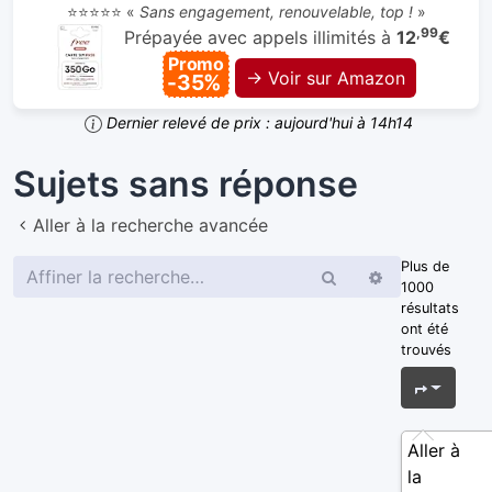
⭐⭐⭐⭐⭐ «
Sans engagement, renouvelable, top !
»
,99
Prépayée avec appels illimités à
12
€
Promo
→ Voir sur Amazon
-35%
Dernier relevé de prix : aujourd'hui à 14h14
Sujets sans réponse
Aller à la recherche avancée
Plus de
Rechercher
Recherche
1000
avancée
résultats
ont été
trouvés
Page
1
s
Aller à
la