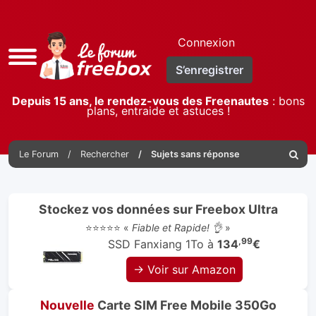
Connexion
Accès
S’enregistrer
rapide
Depuis 15 ans, le rendez-vous des Freenautes
: bons
plans, entraide et astuces !
Le Forum
Rechercher
Sujets sans réponse
Reche
Stockez vos données sur Freebox Ultra
⭐⭐⭐⭐⭐ «
Fiable et Rapide! 👌
»
,99
SSD Fanxiang 1To à
134
€
→ Voir sur Amazon
Nouvelle
Carte SIM Free Mobile 350Go