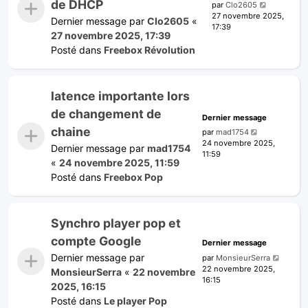
de DHCP
par
Clo2605
27 novembre 2025,
Dernier message par
Clo2605
«
17:39
27 novembre 2025, 17:39
Posté dans
Freebox Révolution
latence importante lors
de changement de
Dernier message
chaine
par
mad1754
24 novembre 2025,
Dernier message par
mad1754
11:59
«
24 novembre 2025, 11:59
Posté dans
Freebox Pop
Synchro player pop et
compte Google
Dernier message
Dernier message par
par
MonsieurSerra
22 novembre 2025,
MonsieurSerra
«
22 novembre
16:15
2025, 16:15
Posté dans
Le player Pop