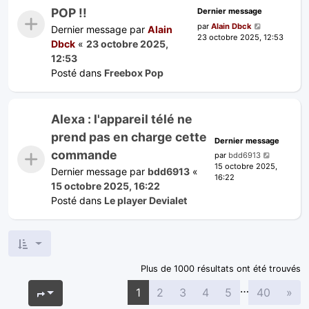
POP !!
Dernier message
par
Alain Dbck
Dernier message par
Alain
23 octobre 2025, 12:53
Dbck
«
23 octobre 2025,
12:53
Posté dans
Freebox Pop
Alexa : l'appareil télé ne
prend pas en charge cette
Dernier message
commande
par
bdd6913
15 octobre 2025,
Dernier message par
bdd6913
«
16:22
15 octobre 2025, 16:22
Posté dans
Le player Devialet
Plus de 1000 résultats ont été trouvés
…
Sui
Page
1
sur
40
1
2
3
4
5
40
»