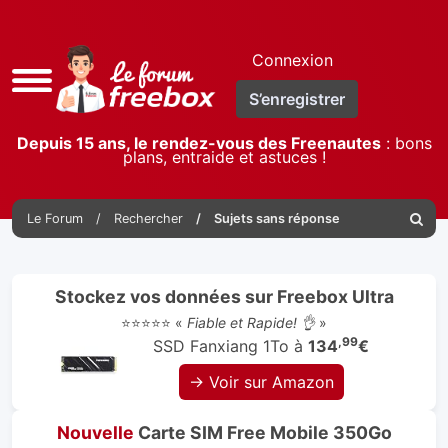
Connexion
Accès
S’enregistrer
rapide
Depuis 15 ans, le rendez-vous des Freenautes
: bons
plans, entraide et astuces !
Le Forum
Rechercher
Sujets sans réponse
Reche
Stockez vos données sur Freebox Ultra
⭐⭐⭐⭐⭐ «
Fiable et Rapide! 👌
»
,99
SSD Fanxiang 1To à
134
€
→ Voir sur Amazon
Nouvelle
Carte SIM Free Mobile 350Go