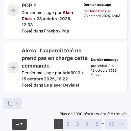
POP !!
Dernier message
par
Alain Dbck
Dernier message par
Alain
23 octobre 2025, 12:53
Dbck
«
23 octobre 2025,
12:53
Posté dans
Freebox Pop
Alexa : l'appareil télé ne
prend pas en charge cette
Dernier message
commande
par
bdd6913
15 octobre 2025,
Dernier message par
bdd6913
«
16:22
15 octobre 2025, 16:22
Posté dans
Le player Devialet
Plus de 1000 résultats ont été trouvés
…
Sui
Page
1
sur
40
1
2
3
4
5
40
»