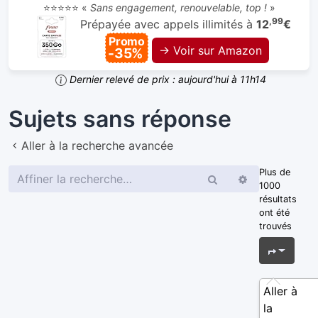
⭐⭐⭐⭐⭐ «
Sans engagement, renouvelable, top !
»
,99
Prépayée avec appels illimités à
12
€
Promo
→ Voir sur Amazon
-35%
Dernier relevé de prix : aujourd'hui à 11h14
Sujets sans réponse
Aller à la recherche avancée
Plus de
Rechercher
Recherche
1000
avancée
résultats
ont été
trouvés
Page
1
s
Aller à
la