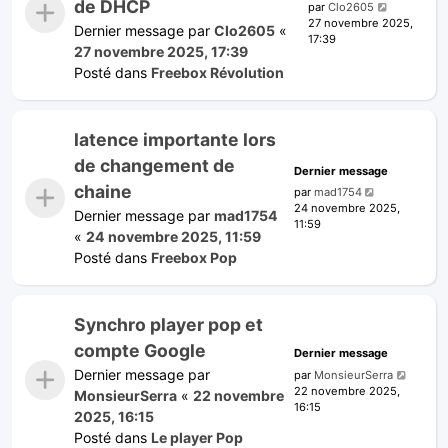
de DHCP
par
Clo2605
27 novembre 2025,
Dernier message par
Clo2605
«
17:39
27 novembre 2025, 17:39
Posté dans
Freebox Révolution
latence importante lors
de changement de
Dernier message
chaine
par
mad1754
24 novembre 2025,
Dernier message par
mad1754
11:59
«
24 novembre 2025, 11:59
Posté dans
Freebox Pop
Synchro player pop et
compte Google
Dernier message
Dernier message par
par
MonsieurSerra
22 novembre 2025,
MonsieurSerra
«
22 novembre
16:15
2025, 16:15
Posté dans
Le player Pop