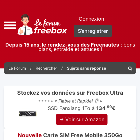
Connexion
Accès
S’enregistrer
rapide
Depuis 15 ans, le rendez-vous des Freenautes
: bons
plans, entraide et astuces !
Le Forum
Rechercher
Sujets sans réponse
Reche
Stockez vos données sur Freebox Ultra
⭐⭐⭐⭐⭐ «
Fiable et Rapide! 👌
»
,99
SSD Fanxiang 1To à
134
€
→ Voir sur Amazon
Nouvelle
Carte SIM Free Mobile 350Go