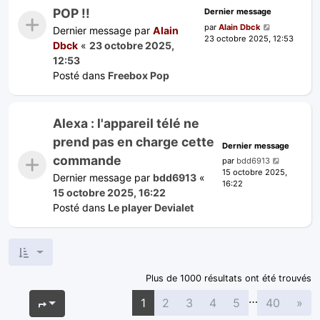
POP !!
Dernier message
par
Alain Dbck
Dernier message par
Alain
23 octobre 2025, 12:53
Dbck
«
23 octobre 2025,
12:53
Posté dans
Freebox Pop
Alexa : l'appareil télé ne
prend pas en charge cette
Dernier message
commande
par
bdd6913
15 octobre 2025,
Dernier message par
bdd6913
«
16:22
15 octobre 2025, 16:22
Posté dans
Le player Devialet
Plus de 1000 résultats ont été trouvés
…
Sui
Page
1
sur
40
1
2
3
4
5
40
»