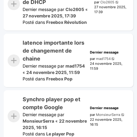
de DHCP
par
Clo2605
27 novembre 2025,
Dernier message par
Clo2605
«
17:39
27 novembre 2025, 17:39
Posté dans
Freebox Révolution
latence importante lors
de changement de
Dernier message
chaine
par
mad1754
24 novembre 2025,
Dernier message par
mad1754
11:59
«
24 novembre 2025, 11:59
Posté dans
Freebox Pop
Synchro player pop et
compte Google
Dernier message
Dernier message par
par
MonsieurSerra
22 novembre 2025,
MonsieurSerra
«
22 novembre
16:15
2025, 16:15
Posté dans
Le player Pop