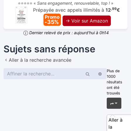
⭐⭐⭐⭐⭐ «
Sans engagement, renouvelable, top !
»
,99
Prépayée avec appels illimités à
12
€
Promo
→ Voir sur Amazon
-35%
Dernier relevé de prix : aujourd'hui à 0h14
Sujets sans réponse
Aller à la recherche avancée
Plus de
Rechercher
Recherche
1000
avancée
résultats
ont été
trouvés
Page
1
s
Aller à
la