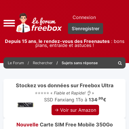
Connexion
Accès
S’enregistrer
rapide
Depuis 15 ans, le rendez-vous des Freenautes
: bons
plans, entraide et astuces !
Le Forum
Rechercher
Sujets sans réponse
Reche
Stockez vos données sur Freebox Ultra
⭐⭐⭐⭐⭐ «
Fiable et Rapide! 👌
»
,99
SSD Fanxiang 1To à
134
€
→ Voir sur Amazon
Nouvelle
Carte SIM Free Mobile 350Go