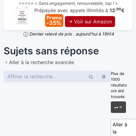
⭐⭐⭐⭐⭐ «
Sans engagement, renouvelable, top !
»
,99
Prépayée avec appels illimités à
12
€
Promo
→ Voir sur Amazon
-35%
Dernier relevé de prix : aujourd'hui à 19h14
Sujets sans réponse
Aller à la recherche avancée
Plus de
Rechercher
Recherche
1000
avancée
résultats
ont été
trouvés
Page
1
s
Aller à
la