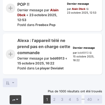
POP !!
Dernier message
par
Alain Dbck
Dernier message par
Alain
23 octobre 2025, 12:53
Dbck
«
23 octobre 2025,
12:53
Posté dans
Freebox Pop
Alexa : l'appareil télé ne
prend pas en charge cette
Dernier message
commande
par
bdd6913
15 octobre 2025,
Dernier message par
bdd6913
«
16:22
15 octobre 2025, 16:22
Posté dans
Le player Devialet
Plus de 1000 résultats ont été trouvés
…
Sui
Page
1
sur
40
1
2
3
4
5
40
»