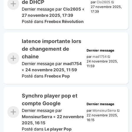
de DHCP
par
Clo2605
27 novembre 2025,
Dernier message par
Clo2605
«
17:39
27 novembre 2025, 17:39
Posté dans
Freebox Révolution
latence importante lors
de changement de
Dernier message
chaine
par
mad1754
24 novembre 2025,
Dernier message par
mad1754
11:59
«
24 novembre 2025, 11:59
Posté dans
Freebox Pop
Synchro player pop et
compte Google
Dernier message
Dernier message par
par
MonsieurSerra
22 novembre 2025,
MonsieurSerra
«
22 novembre
16:15
2025, 16:15
Posté dans
Le player Pop