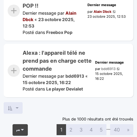
POP !!
Dernier message
par
Alain Dbck
Dernier message par
Alain
23 octobre 2025, 12:53
Dbck
«
23 octobre 2025,
12:53
Posté dans
Freebox Pop
Alexa : l'appareil télé ne
prend pas en charge cette
Dernier message
commande
par
bdd6913
15 octobre 2025,
Dernier message par
bdd6913
«
16:22
15 octobre 2025, 16:22
Posté dans
Le player Devialet
Plus de 1000 résultats ont été trouvés
…
Sui
Page
1
sur
40
1
2
3
4
5
40
»