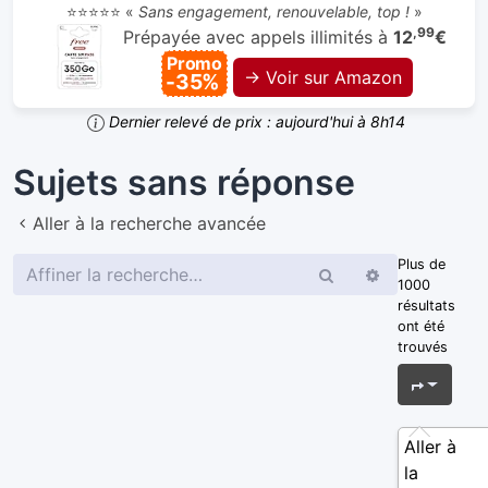
⭐⭐⭐⭐⭐ «
Sans engagement, renouvelable, top !
»
,99
Prépayée avec appels illimités à
12
€
Promo
→ Voir sur Amazon
-35%
Dernier relevé de prix : aujourd'hui à 8h14
Sujets sans réponse
Aller à la recherche avancée
Plus de
Rechercher
Recherche
1000
avancée
résultats
ont été
trouvés
Page
1
s
Aller à
la