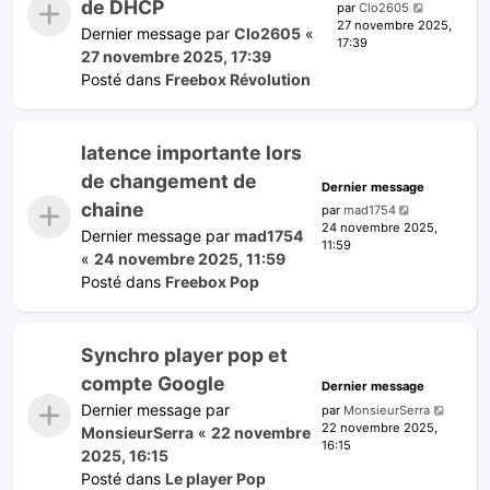
de DHCP
par
Clo2605
27 novembre 2025,
Dernier message par
Clo2605
«
17:39
27 novembre 2025, 17:39
Posté dans
Freebox Révolution
latence importante lors
de changement de
Dernier message
chaine
par
mad1754
24 novembre 2025,
Dernier message par
mad1754
11:59
«
24 novembre 2025, 11:59
Posté dans
Freebox Pop
Synchro player pop et
compte Google
Dernier message
Dernier message par
par
MonsieurSerra
22 novembre 2025,
MonsieurSerra
«
22 novembre
16:15
2025, 16:15
Posté dans
Le player Pop