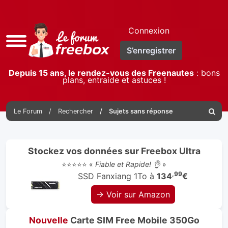
Connexion
Accès
S’enregistrer
rapide
Depuis 15 ans, le rendez-vous des Freenautes
: bons
plans, entraide et astuces !
Le Forum
Rechercher
Sujets sans réponse
Reche
Stockez vos données sur Freebox Ultra
⭐⭐⭐⭐⭐ «
Fiable et Rapide! 👌
»
,99
SSD Fanxiang 1To à
134
€
→ Voir sur Amazon
Nouvelle
Carte SIM Free Mobile 350Go