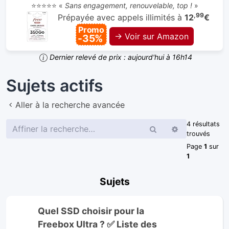
⭐⭐⭐⭐⭐ «
Sans engagement, renouvelable, top !
»
,99
Prépayée avec appels illimités à
12
€
Promo
→ Voir sur Amazon
-35%
Dernier relevé de prix : aujourd'hui à 16h14
Sujets actifs
Aller à la recherche avancée
4 résultats
Rechercher
Recherche
trouvés
avancée
Page
1
sur
1
Sujets
Quel SSD choisir pour la
Freebox Ultra ? ✅ Liste des