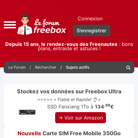
Connexion
Accès
S’enregistrer
rapide
Depuis 15 ans, le rendez-vous des Freenautes
: bons
plans, entraide et astuces !
Le Forum
Rechercher
Sujets actifs
Reche
Stockez vos données sur Freebox Ultra
⭐⭐⭐⭐⭐ «
Fiable et Rapide! 👌
»
,99
SSD Fanxiang 1To à
134
€
→ Voir sur Amazon
Nouvelle
Carte SIM Free Mobile 350Go