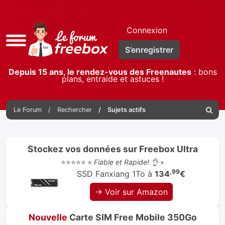
Connexion
Accès
S’enregistrer
rapide
Depuis 15 ans, le rendez-vous des Freenautes
: bons
plans, entraide et astuces !
Le Forum
Rechercher
Sujets actifs
Reche
Stockez vos données sur Freebox Ultra
⭐⭐⭐⭐⭐ «
Fiable et Rapide! 👌
»
,99
SSD Fanxiang 1To à
134
€
→ Voir sur Amazon
Nouvelle
Carte SIM Free Mobile 350Go