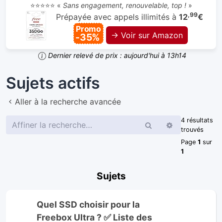
⭐⭐⭐⭐⭐ «
Sans engagement, renouvelable, top !
»
,99
Prépayée avec appels illimités à
12
€
Promo
→ Voir sur Amazon
-35%
Dernier relevé de prix : aujourd'hui à 13h14
Sujets actifs
Aller à la recherche avancée
4 résultats
Rechercher
Recherche
trouvés
avancée
Page
1
sur
1
Sujets
Quel SSD choisir pour la
Freebox Ultra ? ✅ Liste des