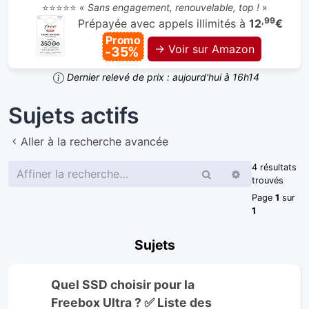
⭐⭐⭐⭐⭐ «
Sans engagement, renouvelable, top !
»
,99
Prépayée avec appels illimités à
12
€
Promo
→ Voir sur Amazon
-35%
Dernier relevé de prix : aujourd'hui à 16h14
Sujets actifs
Aller à la recherche avancée
4 résultats
Rechercher
Recherche
trouvés
avancée
Page
1
sur
1
Sujets
Quel SSD choisir pour la
Freebox Ultra ? ✅ Liste des