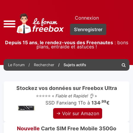
Connexion
Accès
S’enregistrer
rapide
Depuis 15 ans, le rendez-vous des Freenautes
: bons
plans, entraide et astuces !
Le Forum
Rechercher
Sujets actifs
Reche
Stockez vos données sur Freebox Ultra
⭐⭐⭐⭐⭐ «
Fiable et Rapide! 👌
»
,99
SSD Fanxiang 1To à
134
€
→ Voir sur Amazon
Nouvelle
Carte SIM Free Mobile 350Go