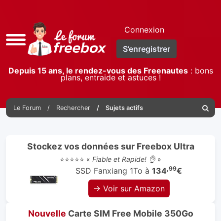
Connexion
Accès
S’enregistrer
rapide
Depuis 15 ans, le rendez-vous des Freenautes
: bons
plans, entraide et astuces !
Le Forum
Rechercher
Sujets actifs
Reche
Stockez vos données sur Freebox Ultra
⭐⭐⭐⭐⭐ «
Fiable et Rapide! 👌
»
,99
SSD Fanxiang 1To à
134
€
→ Voir sur Amazon
Nouvelle
Carte SIM Free Mobile 350Go