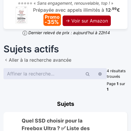
⭐⭐⭐⭐⭐ «
Sans engagement, renouvelable, top !
»
,99
Prépayée avec appels illimités à
12
€
Promo
→ Voir sur Amazon
-35%
Dernier relevé de prix : aujourd'hui à 22h14
Sujets actifs
Aller à la recherche avancée
4 résultats
Rechercher
Recherche
trouvés
avancée
Page
1
sur
1
Sujets
Quel SSD choisir pour la
Freebox Ultra ? ✅ Liste des