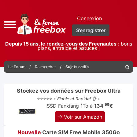
Connexion
Accès
S’enregistrer
rapide
Depuis 15 ans, le rendez-vous des Freenautes
: bons
plans, entraide et astuces !
Le Forum
Rechercher
Sujets actifs
Reche
Stockez vos données sur Freebox Ultra
⭐⭐⭐⭐⭐ «
Fiable et Rapide! 👌
»
,99
SSD Fanxiang 1To à
134
€
→ Voir sur Amazon
Nouvelle
Carte SIM Free Mobile 350Go