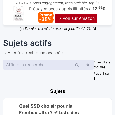
⭐⭐⭐⭐⭐ «
Sans engagement, renouvelable, top !
»
,99
Prépayée avec appels illimités à
12
€
Promo
→ Voir sur Amazon
-35%
Dernier relevé de prix : aujourd'hui à 21h14
Sujets actifs
Aller à la recherche avancée
4 résultats
Rechercher
Recherche
trouvés
avancée
Page
1
sur
1
Sujets
Quel SSD choisir pour la
Freebox Ultra ? ✅ Liste des