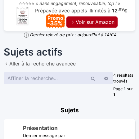
⭐⭐⭐⭐⭐ «
Sans engagement, renouvelable, top !
»
,99
Prépayée avec appels illimités à
12
€
Promo
→ Voir sur Amazon
-35%
Dernier relevé de prix : aujourd'hui à 14h14
Sujets actifs
Aller à la recherche avancée
4 résultats
Rechercher
Recherche
trouvés
avancée
Page
1
sur
1
Sujets
Présentation
Dernier message par