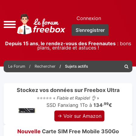
Connexion
Accès
S’enregistrer
rapide
Depuis 15 ans, le rendez-vous des Freenautes
: bons
plans, entraide et astuces !
Le Forum
Rechercher
Sujets actifs
Reche
Stockez vos données sur Freebox Ultra
⭐⭐⭐⭐⭐ «
Fiable et Rapide! 👌
»
,99
SSD Fanxiang 1To à
134
€
→ Voir sur Amazon
Nouvelle
Carte SIM Free Mobile 350Go