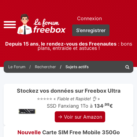
Connexion
Accès
S’enregistrer
rapide
Depuis 15 ans, le rendez-vous des Freenautes
: bons
plans, entraide et astuces !
Le Forum
Rechercher
Sujets actifs
Reche
Stockez vos données sur Freebox Ultra
⭐⭐⭐⭐⭐ «
Fiable et Rapide! 👌
»
,99
SSD Fanxiang 1To à
134
€
→ Voir sur Amazon
Nouvelle
Carte SIM Free Mobile 350Go