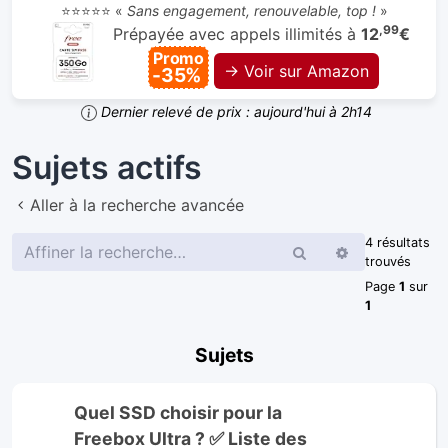
⭐⭐⭐⭐⭐ «
Sans engagement, renouvelable, top !
»
,99
Prépayée avec appels illimités à
12
€
Promo
→ Voir sur Amazon
-35%
Dernier relevé de prix : aujourd'hui à 2h14
Sujets actifs
Aller à la recherche avancée
4 résultats
Rechercher
Recherche
trouvés
avancée
Page
1
sur
1
Sujets
Quel SSD choisir pour la
Freebox Ultra ? ✅ Liste des