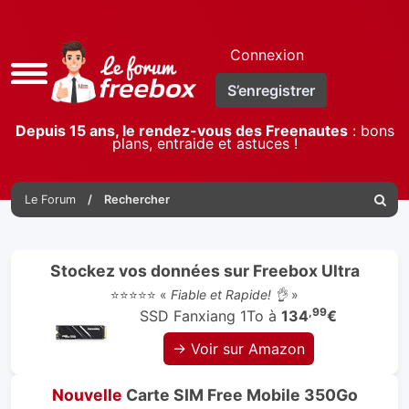
Connexion
Accès
S’enregistrer
rapide
Depuis 15 ans, le rendez-vous des Freenautes
: bons
plans, entraide et astuces !
Le Forum
Rechercher
Reche
Stockez vos données sur Freebox Ultra
⭐⭐⭐⭐⭐ «
Fiable et Rapide! 👌
»
,99
SSD Fanxiang 1To à
134
€
→ Voir sur Amazon
Nouvelle
Carte SIM Free Mobile 350Go