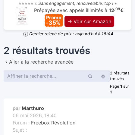
⭐⭐⭐⭐⭐ «
Sans engagement, renouvelable, top !
»
,99
Prépayée avec appels illimités à
12
€
Promo
→ Voir sur Amazon
-35%
Dernier relevé de prix : aujourd'hui à 16h14
2 résultats trouvés
Aller à la recherche avancée
2 résultats
Rechercher
Recherche
trouvés
avancée
Page
1
sur
1
par
Marthuro
06 mai 2026, 18:40
Forum :
Freebox Révolution
Sujet :