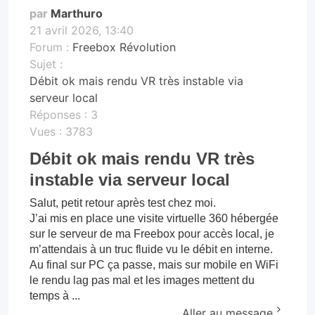
par
Marthuro
21 avril 2026, 13:40
Forum :
Freebox Révolution
Sujet :
Débit ok mais rendu VR très instable via
serveur local
Réponses :
3
Vues :
3783
Débit ok mais rendu VR très
instable via serveur local
Salut, petit retour après test chez moi.
J’ai mis en place une visite virtuelle 360 hébergée
sur le serveur de ma Freebox pour accès local, je
m’attendais à un truc fluide vu le débit en interne.
Au final sur PC ça passe, mais sur mobile en WiFi
le rendu lag pas mal et les images mettent du
temps à ...
Aller au message