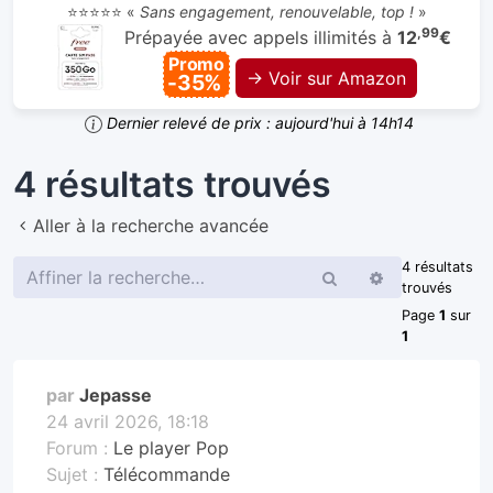
⭐⭐⭐⭐⭐ «
Sans engagement, renouvelable, top !
»
,99
Prépayée avec appels illimités à
12
€
Promo
→ Voir sur Amazon
-35%
Dernier relevé de prix : aujourd'hui à 14h14
4 résultats trouvés
Aller à la recherche avancée
4 résultats
Rechercher
Recherche
trouvés
avancée
Page
1
sur
1
par
Jepasse
24 avril 2026, 18:18
Forum :
Le player Pop
Sujet :
Télécommande