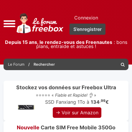
Connexion
Accès
S’enregistrer
rapide
Depuis 15 ans, le rendez-vous des Freenautes
: bons
plans, entraide et astuces !
Le Forum
Rechercher
Reche
Stockez vos données sur Freebox Ultra
⭐⭐⭐⭐⭐ «
Fiable et Rapide! 👌
»
,99
SSD Fanxiang 1To à
134
€
→ Voir sur Amazon
Nouvelle
Carte SIM Free Mobile 350Go