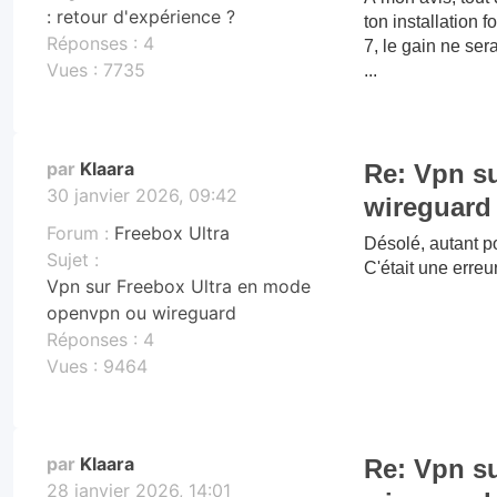
: retour d'expérience ?
ton installation 
Réponses :
4
7, le gain ne ser
Vues :
7735
...
par
Klaara
Re: Vpn s
30 janvier 2026, 09:42
wireguard
Forum :
Freebox Ultra
Désolé, autant p
Sujet :
C'était une erreu
Vpn sur Freebox Ultra en mode
openvpn ou wireguard
Réponses :
4
Vues :
9464
par
Klaara
Re: Vpn s
28 janvier 2026, 14:01