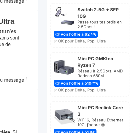
 au message
Switch 2.5G + SFP
10G
ltra
Passe tous tes ordis en
2.5Gb/s !
 tu n’es
👉 voir l'offre à 62
€
,82
Teams sont
✅
OK
pour Delta, Pop, Ultra
que de
Mini PC GMKtec
Ryzen 7
Réseau à 2.5Gb/s, AMD
Radeon 680M
 au message
👉 voir l'offre à 519
€
,96
✅
OK
pour Delta, Pop, Ultra
Mini PC Beelink Core
3
WiFi 6, Réseau Ethernet
10G, j'adore 😍
rière. Si
👉 voir l'offre à 539€