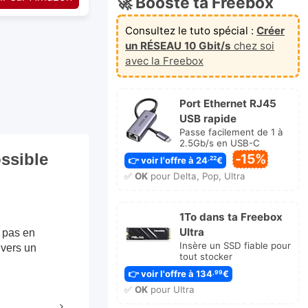
🚀 Booste ta Freebox
Consultez le tuto spécial :
Créer
un RÉSEAU 10 Gbit/s
chez soi
avec la Freebox
Port Ethernet RJ45
USB rapide
Passe facilement de 1 à
2.5Gb/s en USB-C
ossible
-15%
👉 voir l'offre à 24
€
,22
✅
OK
pour Delta, Pop, Ultra
1To dans ta Freebox
Ultra
s pas en
Insère un SSD fiable pour
 vers un
tout stocker
👉 voir l'offre à 134
€
,99
✅
OK
pour Ultra