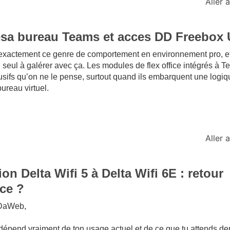
Aller
esa bureau Teams et acces DD Freebox U
u exactement ce genre de comportement en environnement pro, et
 seul à galérer avec ça. Les modules de flex office intégrés à 
rusifs qu’on ne le pense, surtout quand ils embarquent une logi
ureau virtuel.
Aller
on Delta Wifi 5 à Delta Wifi 6E : retour
ce ?
DaWeb,
dépend vraiment de ton usage actuel et de ce que tu attends der