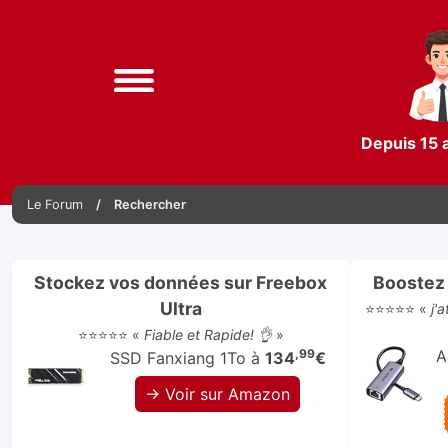
Depuis 15 
Le Forum
Rechercher
Stockez vos données sur Freebox
Boostez 
Ultra
⭐⭐⭐⭐⭐ «
j'
⭐⭐⭐⭐⭐ «
Fiable et Rapide! 👌
»
,99
A
SSD Fanxiang 1To à
134
€
→ Voir sur Amazon