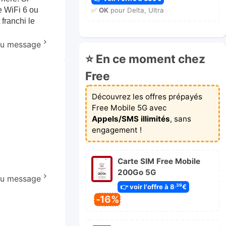
le WiFi 6 ou
✅
OK
pour Delta, Ultra
franchi le
 au message
⭐ En ce moment chez
Free
Découvrez les offres prépayés
Free Mobile 5G avec
Appels/SMS illimités
, sans
engagement !
Carte SIM Free Mobile
200Go 5G
 au message
👉 voir l'offre à 8
€
,39
-16%