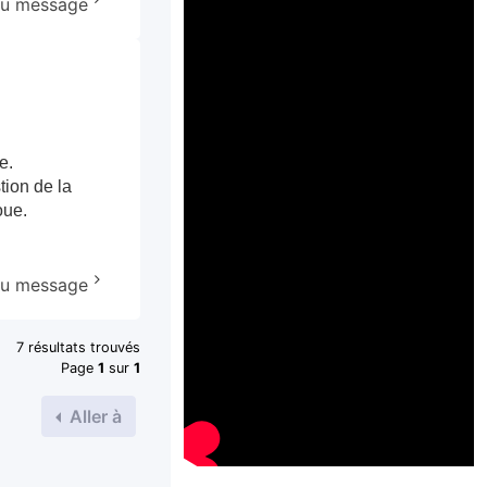
 au message
e.
tion de la
oue.
 au message
7 résultats trouvés
Page
1
sur
1
Aller à