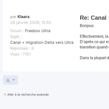
par
Klaara
Re: Canal 
28 janvier 2026, 12:55
Bonjour,
Forum :
Freebox Ultra
Sujet :
Effectivement, la
D’après ce qui es
Canal + migration Delta vers Ultra
transition quand 
Réponses :
6
Vues :
7151
Dans la plupart d
Aller à la recherche avancée