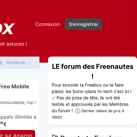
Connexion
S’enregistrer
et astuces !
LE forum des Freenautes
!
Pour booster ta Freebox ou te faire
Free Mobile
plaisir, les bons-plans hi-tech c'est ici !
✅ Pas de prise de tête, ils ont été
enouvelable, top !
testés et approuvés par les Membres
du forum !
Dernier relevé de prix à
pels illimités à
16h12
99
€
ir sur Amazon