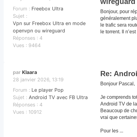
wireguard
Forum :
Freebox Ultra
Bonjour, pour ré
Sujet :
généralement plu
Vpn sur Freebox Ultra en mode
le trafic sera ro
openvpn ou wireguard
le torrent. Il n’e
Réponses :
4
Vues :
9464
par
Klaara
Re: Androi
28 janvier 2026, 13:19
Bonjour Pascal,
Forum :
Le player Pop
Sujet :
Android TV avec FB Ultra
Je comprends tota
Android TV de la
Réponses :
4
Beaucoup de chos
Vues :
10912
vrai que certain
Pour les ...