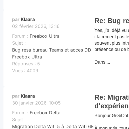
par
Klaara
Re: Bug r
02 février 2026, 13:16
Yes, j’ai déjà v
Forum :
Freebox Ultra
clairement pas le
Sujet :
souvent plus int
présence ou de b
Bug resa bureau Teams et acces DD
Freebox Ultra
Dans ...
Réponses :
5
Vues :
4009
par
Klaara
Re: Migrati
30 janvier 2026, 10:05
d'expérien
Forum :
Freebox Delta
Bonjour GiGiOn
Sujet :
Migration Delta Wifi 5 à Delta Wifi 6E
À mon avis, tout 