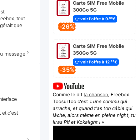
Carte SIM Free Mobile
300Go 5G
st
eebox, tout
👉 voir l'offre à 9
€
,99
 gérait que
-26%
Carte SIM Free Mobile
350Go 5G
 au message
👉 voir l'offre à 12
€
,99
-35%
Comme le dit
la chanson
, Freebox
nterface
Toosurtoo c'est «
une commu qui
arrache, et quand t'as ton câble qui
et c’est
lâche, alors même en pleine night, tu
liras Pif et Kokalight !
»