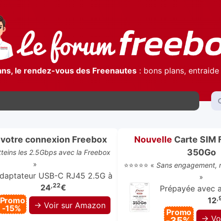
ans, le rendez-vous des Freenautes
: bons plans, entraide 
votre connexion Freebox
Nouvelle
Carte SIM 
350Go
atteins les 2.5Gbps avec la Freebox
»
⭐⭐⭐⭐⭐ «
Sans engagement, r
daptateur USB-C RJ45 2.5G à
»
,22
24
€
Prépayée avec ap
,
Promo
12
→ Voir sur Amazon
-15%
Promo
→ Vo
-35%