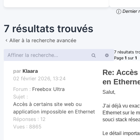
Dernier 
7 résultats trouvés
Aller à la recherche avancée
7 résultats t
Rechercher
Recherche
Page
1
sur
1
avancée
par
Klaara
Re: Accès 
02 février 2026, 13:24
en Etherne
Forum :
Freebox Ultra
Salut,
Sujet :
Accès à certains site web ou
J’ai déjà vu exa
application impossible en Ethernet
Ethernet sur le m
Réponses :
12
souci stack rése
Vues :
8865
Le détail importan