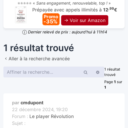
⭐⭐⭐⭐⭐ «
Sans engagement, renouvelable, top !
»
,99
Prépayée avec appels illimités à
12
€
Promo
→ Voir sur Amazon
-35%
Dernier relevé de prix : aujourd'hui à 11h14
1 résultat trouvé
Aller à la recherche avancée
1 résultat
Rechercher
Recherche
trouvé
avancée
Page
1
sur
1
par
cmdupont
22 décembre 2024, 19:20
Forum :
Le player Révolution
Sujet :