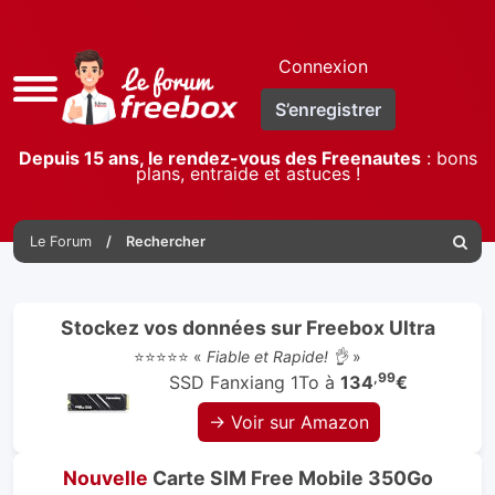
Connexion
Accès
S’enregistrer
rapide
Depuis 15 ans, le rendez-vous des Freenautes
: bons
plans, entraide et astuces !
Le Forum
Rechercher
Reche
Stockez vos données sur Freebox Ultra
⭐⭐⭐⭐⭐ «
Fiable et Rapide! 👌
»
,99
SSD Fanxiang 1To à
134
€
→ Voir sur Amazon
Nouvelle
Carte SIM Free Mobile 350Go