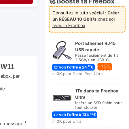
🚀 Booste ta Freebox
Consultez le tuto spécial :
Créer
un RÉSEAU 10 Gbit/s
chez soi
avec la Freebox
Port Ethernet RJ45
USB rapide
Passe facilement de 1 à
2.5Gb/s en USB-C
C W11
-15%
👉 voir l'offre à 24
€
,22
✅
OK
pour Delta, Pop, Ultra
eebox, par
pte
1To dans ta Freebox
Ultra
Insère un SSD fiable pour
tout stocker
👉 voir l'offre à 134
€
,99
✅
OK
pour Ultra
 au message