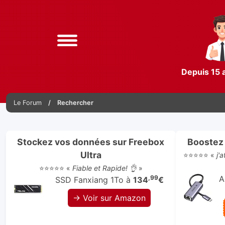
Depuis 15 
Le Forum
Rechercher
Stockez vos données sur Freebox
Boostez 
Ultra
⭐⭐⭐⭐⭐ «
j'
⭐⭐⭐⭐⭐ «
Fiable et Rapide! 👌
»
,99
A
SSD Fanxiang 1To à
134
€
→ Voir sur Amazon