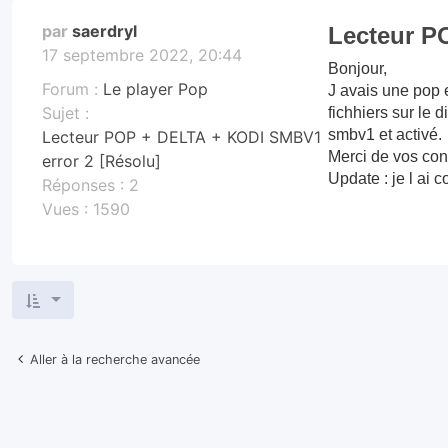
par
saerdryl
Lecteur P
17 septembre 2022, 20:44
Bonjour,
Forum :
Le player Pop
J avais une pop e
Sujet :
fichhiers sur le 
smbv1 et activé.
Lecteur POP + DELTA + KODI SMBV1
Merci de vos con
error 2 [Résolu]
Update : je l ai c
Réponses :
2
Vues :
1590
Aller à la recherche avancée