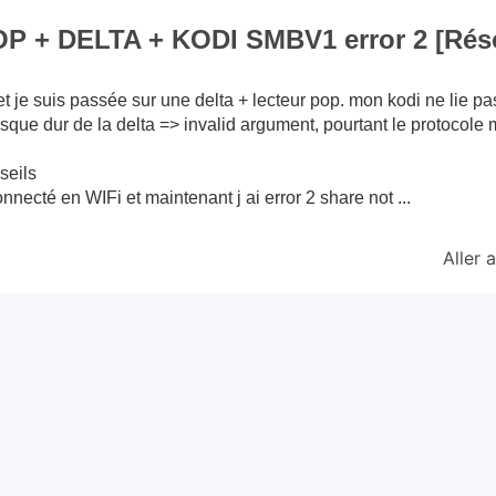
OP + DELTA + KODI SMBV1 error 2 [Rés
t je suis passée sur une delta + lecteur pop. mon kodi ne lie pa
disque dur de la delta => invalid argument, pourtant le protocol
seils
onnecté en WIFi et maintenant j ai error 2 share not ...
Aller