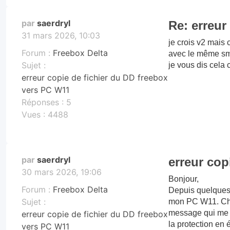
par
saerdryl
Re: erreur
31 mars 2026, 10:03
je crois v2 mais 
Forum :
Freebox Delta
avec le même smb
Sujet :
je vous dis cela c
erreur copie de fichier du DD freebox
vers PC W11
Réponses :
5
Vues :
4488
par
saerdryl
erreur cop
30 mars 2026, 19:06
Bonjour,
Forum :
Freebox Delta
Depuis quelques 
Sujet :
mon PC W11. Chaq
message qui me d
erreur copie de fichier du DD freebox
la protection en éc
vers PC W11