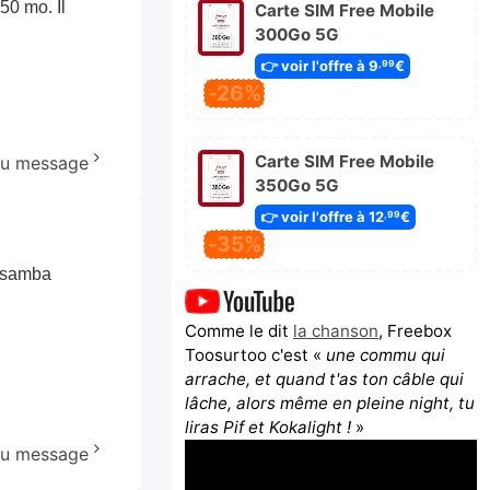
50 mo. Il
Carte SIM Free Mobile
300Go 5G
👉 voir l'offre à 9
€
,99
-26%
Carte SIM Free Mobile
 au message
350Go 5G
👉 voir l'offre à 12
€
,99
-35%
e samba
Comme le dit
la chanson
, Freebox
Toosurtoo c'est «
une commu qui
arrache, et quand t'as ton câble qui
lâche, alors même en pleine night, tu
liras Pif et Kokalight !
»
 au message