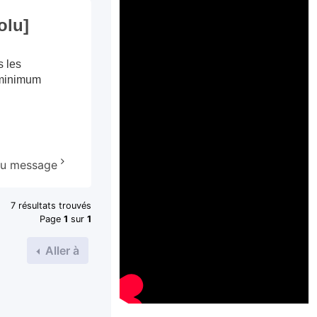
olu]
s les
e minimum
 au message
7 résultats trouvés
Page
1
sur
1
Aller à