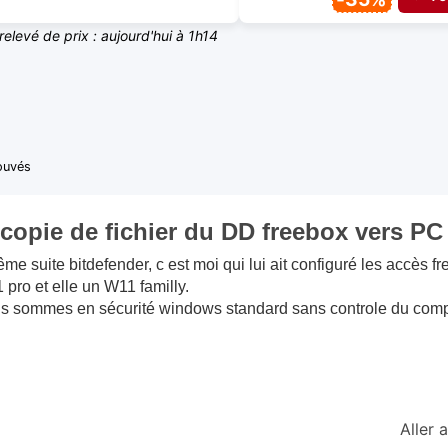
relevé de prix : aujourd'hui à 1h14
rouvés
 copie de fichier du DD freebox vers P
e suite bitdefender, c est moi qui lui ait configuré les accès fr
1 pro et elle un W11 familly.
us sommes en sécurité windows standard sans controle du com
Aller