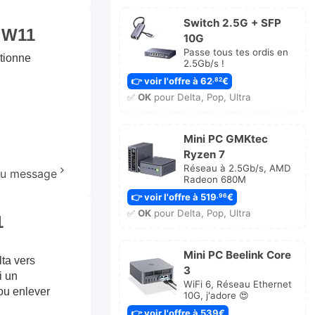
Switch 2.5G + SFP
C W11
10G
Passe tous tes ordis en
ctionne
2.5Gb/s !
👉 voir l'offre à 62
€
,82
✅
OK
pour Delta, Pop, Ultra
Mini PC GMKtec
Ryzen 7
Réseau à 2.5Gb/s, AMD
 au message
Radeon 680M
👉 voir l'offre à 519
€
,96
✅
OK
pour Delta, Pop, Ultra
1
Mini PC Beelink Core
lta vers
3
i un
WiFi 6, Réseau Ethernet
ou enlever
10G, j'adore 😍
👉 voir l'offre à 539€