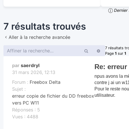
Dernier 
7 résultats trouvés
Aller à la recherche avancée
7 résultats t
Rechercher
Recherche
Page
1
sur
1
avancée
par
saerdryl
Re: erreur
31 mars 2026, 12:13
npus avons la mêm
Forum :
Freebox Delta
contre j ai un w1
Sujet :
Pour le reste no
utilisateur.
erreur copie de fichier du DD freebox
vers PC W11
Réponses :
5
Vues :
4488