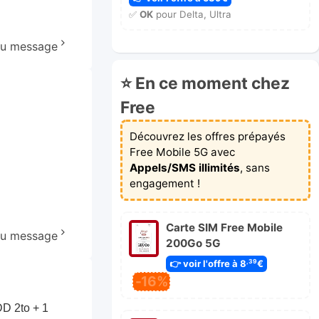
✅
OK
pour Delta, Ultra
 au message
⭐ En ce moment chez
Free
Découvrez les offres prépayés
Free Mobile 5G avec
Appels/SMS illimités
, sans
engagement !
Carte SIM Free Mobile
 au message
200Go 5G
👉 voir l'offre à 8
€
,39
-16%
DD 2to + 1