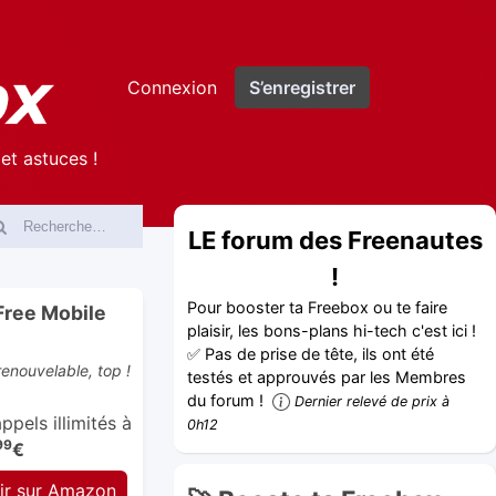
Connexion
S’enregistrer
et astuces !
LE forum des Freenautes
!
Pour booster ta Freebox ou te faire
Free Mobile
plaisir, les bons-plans hi-tech c'est ici !
✅ Pas de prise de tête, ils ont été
enouvelable, top !
testés et approuvés par les Membres
du forum !
Dernier relevé de prix à
pels illimités à
0h12
99
€
ir sur Amazon