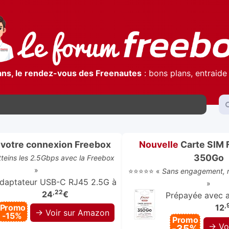
ans, le rendez-vous des Freenautes
: bons plans, entraide 
votre connexion Freebox
Nouvelle
Carte SIM 
350Go
atteins les 2.5Gbps avec la Freebox
»
⭐⭐⭐⭐⭐ «
Sans engagement, r
daptateur USB-C RJ45 2.5G à
»
,22
24
€
Prépayée avec ap
,
Promo
12
→ Voir sur Amazon
-15%
Promo
→ Vo
-35%