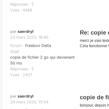
Réponses :
5
Vues :
4488
par
saerdryl
Re: copie 
24 mars 2025, 18:40
merci je vais tes
Forum :
Freebox Delta
Cela fonctionne !!
Sujet :
copie de fichier 2 go qui devienent
50 mo
Réponses :
5
Vues :
2407
par
saerdryl
copie de f
24 mars 2025, 15:54
bonjour, depuis h