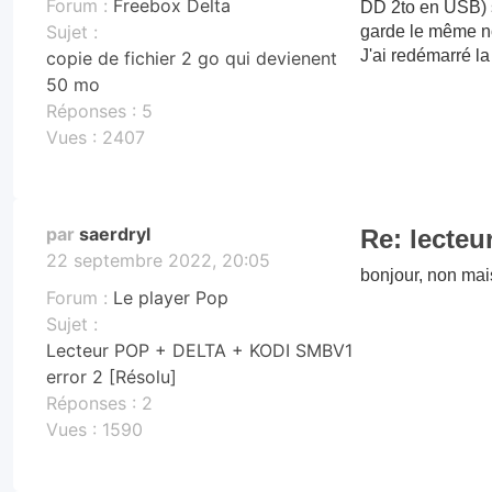
Forum :
Freebox Delta
DD 2to en USB) su
Sujet :
garde le même no
J'ai redémarré la
copie de fichier 2 go qui devienent
50 mo
Réponses :
5
Vues :
2407
par
saerdryl
Re: lecte
22 septembre 2022, 20:05
bonjour, non mai
Forum :
Le player Pop
Sujet :
Lecteur POP + DELTA + KODI SMBV1
error 2 [Résolu]
Réponses :
2
Vues :
1590