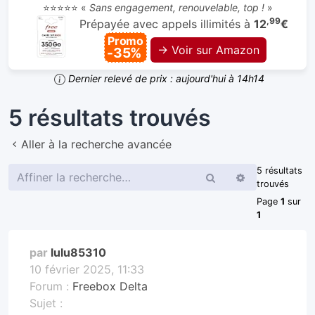
⭐⭐⭐⭐⭐ «
Sans engagement, renouvelable, top !
»
,99
Prépayée avec appels illimités à
12
€
Promo
→ Voir sur Amazon
-35%
Dernier relevé de prix : aujourd'hui à 14h14
5 résultats trouvés
Aller à la recherche avancée
5 résultats
Rechercher
Recherche
trouvés
avancée
Page
1
sur
1
par
lulu85310
10 février 2025, 11:33
Forum :
Freebox Delta
Sujet :