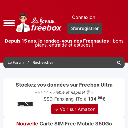
Connexion
Accès
S’enregistrer
rapide
Depuis 15 ans, le rendez-vous des Freenautes
: bons
plans, entraide et astuces !
Le Forum
Rechercher
Reche
Stockez vos données sur Freebox Ultra
⭐⭐⭐⭐⭐ «
Fiable et Rapide! 👌
»
,99
SSD Fanxiang 1To à
134
€
→ Voir sur Amazon
Nouvelle
Carte SIM Free Mobile 350Go