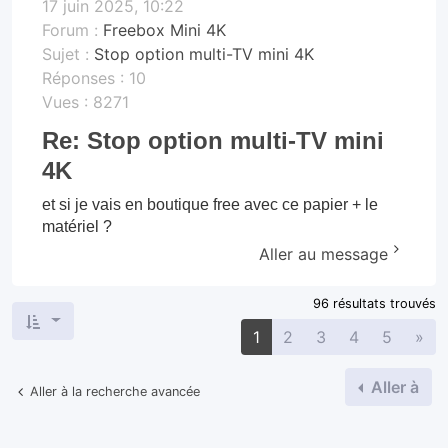
17 juin 2025, 10:22
Forum :
Freebox Mini 4K
Sujet :
Stop option multi-TV mini 4K
Réponses :
10
Vues :
8271
Re: Stop option multi-TV mini
4K
et si je vais en boutique free avec ce papier + le
matériel ?
Aller au message
96 résultats trouvés
Sui
1
2
3
4
5
»
Aller à
Aller à la recherche avancée