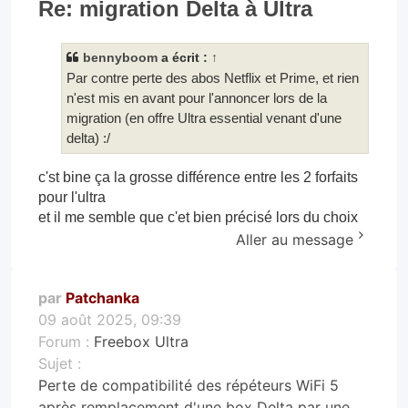
Re: migration Delta à Ultra
bennyboom
a écrit :
↑
Par contre perte des abos Netflix et Prime, et rien
n'est mis en avant pour l'annoncer lors de la
migration (en offre Ultra essential venant d'une
delta) :/
c'st bine ça la grosse différence entre les 2 forfaits
pour l'ultra
et il me semble que c'et bien précisé lors du choix
Aller au message
par
Patchanka
09 août 2025, 09:39
Forum :
Freebox Ultra
Sujet :
Perte de compatibilité des répéteurs WiFi 5
après remplacement d'une box Delta par une