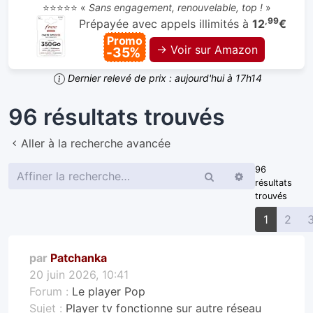
⭐⭐⭐⭐⭐ «
Sans engagement, renouvelable, top !
»
,99
Prépayée avec appels illimités à
12
€
Promo
→ Voir sur Amazon
-35%
Dernier relevé de prix : aujourd'hui à 17h14
96 résultats trouvés
Aller à la recherche avancée
96
Rechercher
Recherche
résultats
avancée
trouvés
1
2
par
Patchanka
20 juin 2026, 10:41
Forum :
Le player Pop
Sujet :
Player tv fonctionne sur autre réseau