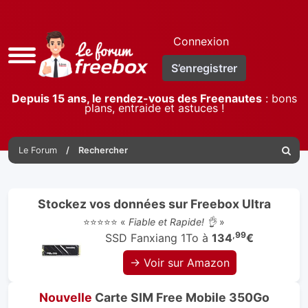
Connexion
Accès
S’enregistrer
rapide
Depuis 15 ans, le rendez-vous des Freenautes
: bons
plans, entraide et astuces !
Le Forum
Rechercher
Reche
Stockez vos données sur Freebox Ultra
⭐⭐⭐⭐⭐ «
Fiable et Rapide! 👌
»
,99
SSD Fanxiang 1To à
134
€
→ Voir sur Amazon
Nouvelle
Carte SIM Free Mobile 350Go