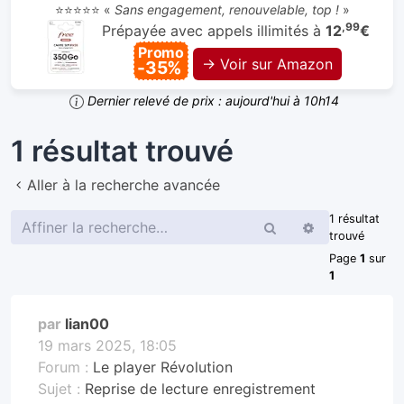
⭐⭐⭐⭐⭐ «
Sans engagement, renouvelable, top !
»
,99
Prépayée avec appels illimités à
12
€
Promo
→ Voir sur Amazon
-35%
Dernier relevé de prix : aujourd'hui à 10h14
1 résultat trouvé
Aller à la recherche avancée
1 résultat
Rechercher
Recherche
trouvé
avancée
Page
1
sur
1
par
lian00
19 mars 2025, 18:05
Forum :
Le player Révolution
Sujet :
Reprise de lecture enregistrement