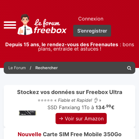
Connexion
Accès
S’enregistrer
rapide
Depuis 15 ans, le rendez-vous des Freenautes
: bons
plans, entraide et astuces !
Le Forum
Rechercher
Reche
Stockez vos données sur Freebox Ultra
⭐⭐⭐⭐⭐ «
Fiable et Rapide! 👌
»
,99
SSD Fanxiang 1To à
134
€
→ Voir sur Amazon
Nouvelle
Carte SIM Free Mobile 350Go