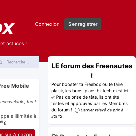
Connexion
S’enregistrer
et astuces !
LE forum des Freenautes
!
Pour booster ta Freebox ou te faire
Free Mobile
plaisir, les bons-plans hi-tech c'est ici !
✅ Pas de prise de tête, ils ont été
enouvelable, top !
testés et approuvés par les Membres
du forum !
Dernier relevé de prix à
pels illimités à
20h12
99
€
ir sur Amazon