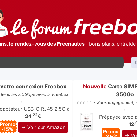
ans, le rendez-vous des Freenautes
: bons plans, entraide 
votre connexion Freebox
Nouvelle
Carte SIM 
350Go
atteins les 2.5Gbps avec la Freebox
»
⭐⭐⭐⭐⭐ «
Sans engagement, r
daptateur USB-C RJ45 2.5G à
»
,22
24
€
Prépayée avec ap
,
Promo
12
→ Voir sur Amazon
-15%
Promo
→ Vo
-35%