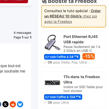
🚀 Booste ta Freebox
Consultez le tuto spécial :
Créer
un RÉSEAU 10 Gbit/s
chez soi
avec la Freebox
4 messages
Port Ethernet RJ45
Page
1
sur
1
USB rapide
Passe facilement de 1 à
2.5Gb/s en USB-C
-15%
👉 voir l'offre à 24
€
,22
✅
OK
pour Delta, Pop, Ultra
 que tout est
 je souhaite me
1To dans ta Freebox
Ultra
Insère un SSD fiable pour
tout stocker
👉 voir l'offre à 134
€
,99
✅
OK
pour Ultra