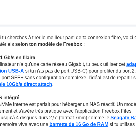
i tu cherches à tirer le meilleur parti de ta connexion fibre, voic
tériels
selon ton modèle de Freebox
:
1 Gb/s en filaire
inateur n'a qu'une carte réseau Gigabit, tu peux utiliser cet
ada
sion USB-A
si tu n'as pas de port USB-C) pour profiter du port 2
 port SFP+ sans configuration complexe, l'idéal est de repartir 
le 10Gb/s direct attach
.
S intégré
Me interne est parfait pour héberger un NAS réactif. Un mod
ent et s'avère très pratique avec l'application Freebox Files.
jusqu'à 4 disques-durs 2,5" (format 7mm) comme le
Seagate B
 mémoire vive avec une
barrette de 16 Go de RAM
si tu utilise