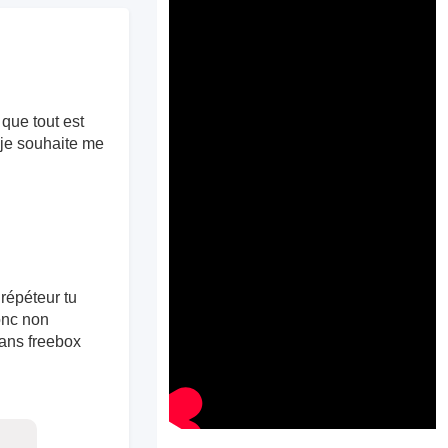
 que tout est
 je souhaite me
 répéteur tu
donc non
dans freebox