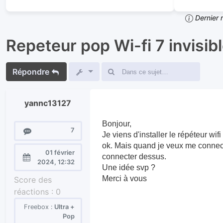
Dernier 
Repeteur pop Wi-fi 7 invisib
Répondre
yannc13127
Bonjour,
Messages
7
Je viens d'installer le répéteur wif
ok. Mais quand je veux me connect
01 février
connecter dessus.
Enregistré
2024, 12:32
Une idée svp ?
le :
Merci à vous
Score des
réactions :
0
Freebox :
Ultra +
Pop