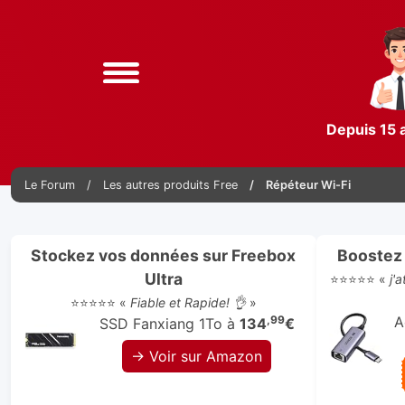
Depuis 15 
Le Forum
Les autres produits Free
Répéteur Wi-Fi
Stockez vos données sur Freebox
Boostez 
Ultra
⭐⭐⭐⭐⭐ «
j'
⭐⭐⭐⭐⭐ «
Fiable et Rapide! 👌
»
,99
A
SSD Fanxiang 1To à
134
€
→ Voir sur Amazon