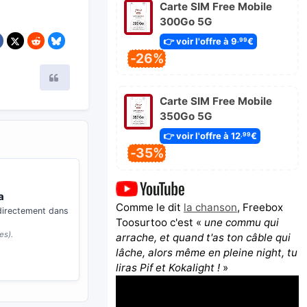
Carte SIM Free Mobile
300Go 5G
👉 voir l'offre à 9
€
,99
-26%
Citer
Carte SIM Free Mobile
350Go 5G
👉 voir l'offre à 12
€
,99
-35%
a
Comme le dit
la chanson
, Freebox
 directement dans
Toosurtoo c'est «
une commu qui
es).
arrache, et quand t'as ton câble qui
lâche, alors même en pleine night, tu
liras Pif et Kokalight !
»