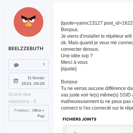
[quote=yannc13127 post_id=1622
Bonjour,
Je viens d'installer le répéteur wif
ok. Mais quand je veux me connect
BEELZZEBUTH
connecter dessus.
Une idée svp ?
Merci à vous
Messages
1
[/quote]
12 février
Bonjour
Enregistré
2024, 09:29
Tu ne verras aucune différence dans
le :
Score des
vas juste voir le(s) même(s) SSID a
réactions :
0
malheureusement tu ne peux pas cho
connect si t'es connecté sur le rép
Freebox :
Ultra +
Pop
FICHIERS JOINTS