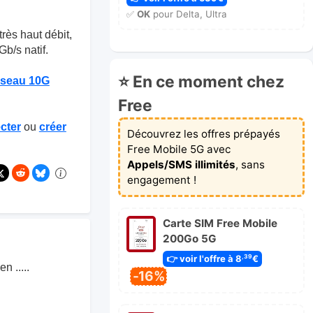
✅
OK
pour Delta, Ultra
très haut débit,
b/s natif.
⭐ En ce moment chez
éseau 10G
Free
cter
ou
créer
Découvrez les offres prépayés
Free Mobile 5G avec
Appels/SMS illimités
, sans
engagement !
Carte SIM Free Mobile
200Go 5G
👉 voir l'offre à 8
€
,39
n .....
-16%