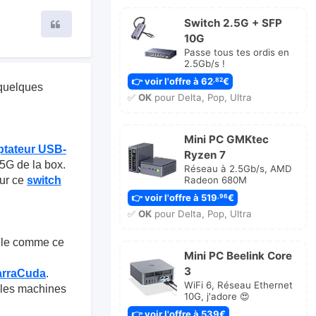
Switch 2.5G + SFP
Citer
10G
Passe tous tes ordis en
2.5Gb/s !
👉 voir l'offre à 62
€
,82
i quelques
✅
OK
pour Delta, Pop, Ultra
Mini PC GMKtec
ptateur USB-
Ryzen 7
,5G de la box.
Réseau à 2.5Gb/s, AMD
sur ce
switch
Radeon 680M
👉 voir l'offre à 519
€
,96
✅
OK
pour Delta, Pop, Ultra
èle comme ce
Mini PC Beelink Core
3
arraCuda
.
WiFi 6, Réseau Ethernet
s les machines
10G, j'adore 😍
👉 voir l'offre à 539€