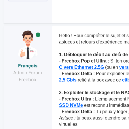
Hello ! Pour compléter le sujet et s
astuces et retours d'expérience ma
1. Débloquer le débit au-delà de 
-
Freebox Pop et Ultra :
Si ton ord
François
C vers Ethernet 2,5G
(ou en
ver
Admin Forum
-
Freebox Delta :
Pour exploiter le
Freebox
2,5 Gb/s
relié à la box avec ce
câb
2. Exploiter le stockage et le NA
-
Freebox Ultra :
L'emplacement NV
SSD NVMe
est reconnu immédiatem
-
Freebox Delta :
Tu peux y loger 
Astuce :
tu peux aussi étendre sa
virtuelles.