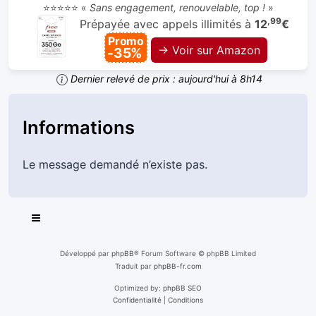
⭐⭐⭐⭐⭐ «
Sans engagement, renouvelable, top !
»
,99
Prépayée avec appels illimités à
12
€
Promo
→ Voir sur Amazon
-35%
Dernier relevé de prix : aujourd'hui à 8h14
Informations
Le message demandé n’existe pas.
Développé par
phpBB
® Forum Software © phpBB Limited
Traduit par
phpBB-fr.com
Optimized by:
phpBB SEO
Confidentialité
|
Conditions