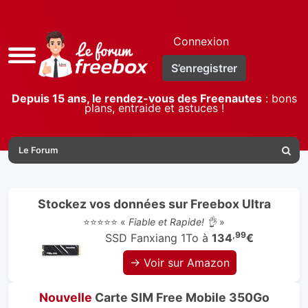
Connexion
Accès
S’enregistrer
rapide
Depuis 15 ans, le rendez-vous des Freenautes
: bons
plans, entraide et astuces !
Le Forum
Reche
Stockez vos données sur Freebox Ultra
⭐⭐⭐⭐⭐ «
Fiable et Rapide! 👌
»
,99
SSD Fanxiang 1To à
134
€
→ Voir sur Amazon
Nouvelle
Carte SIM Free Mobile 350Go