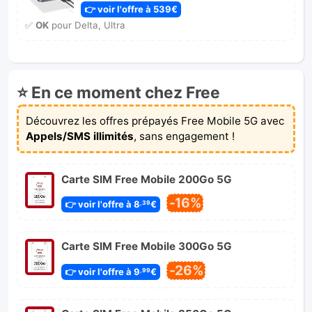
👉 voir l'offre à 539€
✅
OK
pour Delta, Ultra
⭐ En ce moment chez Free
Découvrez les offres prépayés Free Mobile 5G avec
Appels/SMS illimités
, sans engagement !
Carte SIM Free Mobile 200Go 5G
-16%
👉 voir l'offre à 8
€
,39
Carte SIM Free Mobile 300Go 5G
-26%
👉 voir l'offre à 9
€
,99