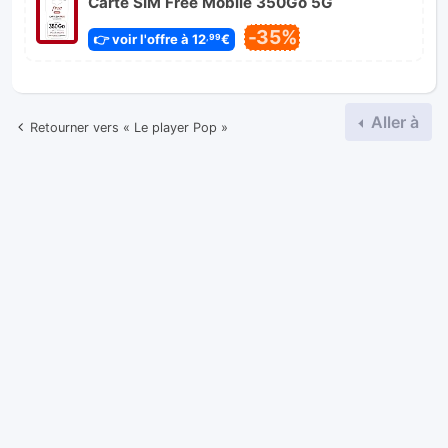
Carte SIM Free Mobile 350Go 5G
-35%
👉 voir l'offre à 12
€
,99
Aller à
Retourner vers « Le player Pop »