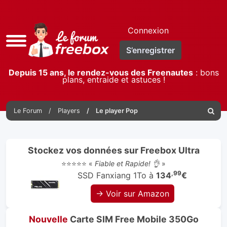
Connexion
Accès
S’enregistrer
rapide
Depuis 15 ans, le rendez-vous des Freenautes
: bons
plans, entraide et astuces !
Le Forum
Players
Le player Pop
Reche
Stockez vos données sur Freebox Ultra
⭐⭐⭐⭐⭐ «
Fiable et Rapide! 👌
»
,99
SSD Fanxiang 1To à
134
€
→ Voir sur Amazon
Nouvelle
Carte SIM Free Mobile 350Go