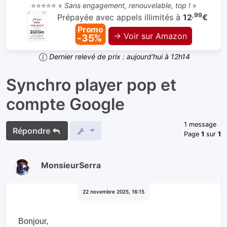
⭐⭐⭐⭐⭐ «
Sans engagement, renouvelable, top !
»
,99
Prépayée avec appels illimités à
12
€
Promo
→ Voir sur Amazon
-35%
Dernier relevé de prix : aujourd'hui à 12h14
Synchro player pop et
compte Google
1 message
Répondre
Page
1
sur
1
MonsieurSerra
22 novembre 2025, 16:15
Bonjour,