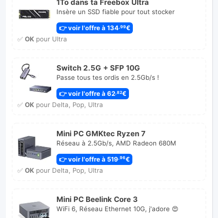
1To dans ta Freebox Ultra
Insère un SSD fiable pour tout stocker
👉 voir l'offre à 134
€
,99
✅
OK
pour Ultra
Switch 2.5G + SFP 10G
Passe tous tes ordis en 2.5Gb/s !
👉 voir l'offre à 62
€
,82
✅
OK
pour Delta, Pop, Ultra
Mini PC GMKtec Ryzen 7
Réseau à 2.5Gb/s, AMD Radeon 680M
👉 voir l'offre à 519
€
,96
✅
OK
pour Delta, Pop, Ultra
Mini PC Beelink Core 3
WiFi 6, Réseau Ethernet 10G, j'adore 😍