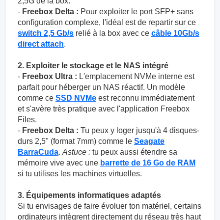
2,5G de la box.
-
Freebox Delta :
Pour exploiter le port SFP+ sans
configuration complexe, l'idéal est de repartir sur ce
switch 2,5 Gb/s
relié à la box avec ce
câble 10Gb/s
direct attach
.
2. Exploiter le stockage et le NAS intégré
-
Freebox Ultra :
L'emplacement NVMe interne est
parfait pour héberger un NAS réactif. Un modèle
comme ce
SSD NVMe
est reconnu immédiatement
et s'avère très pratique avec l'application Freebox
Files.
-
Freebox Delta :
Tu peux y loger jusqu'à 4 disques-
durs 2,5" (format 7mm) comme le
Seagate
BarraCuda
.
Astuce :
tu peux aussi étendre sa
mémoire vive avec une
barrette de 16 Go de RAM
si tu utilises les machines virtuelles.
3. Équipements informatiques adaptés
Si tu envisages de faire évoluer ton matériel, certains
ordinateurs intègrent directement du réseau très haut